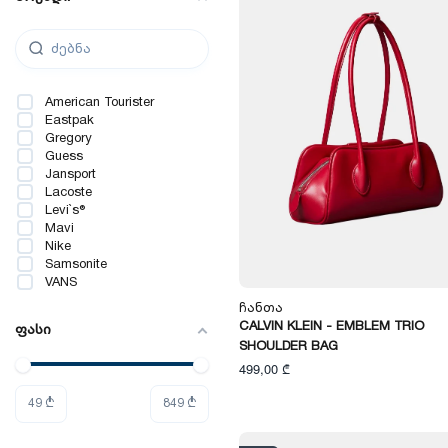
American Tourister
Eastpak
Gregory
Guess
Jansport
Lacoste
Levi`s®
Mavi
Nike
Samsonite
VANS
Ჩანთა
CALVIN KLEIN - EMBLEM TRIO
ფასი
SHOULDER BAG
499,00 ₾
49
₾
849
₾