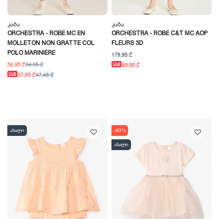
Კაბა
Კაბა
ORCHESTRA - ROBE MC EN
ORCHESTRA - ROBE C&T MC AOP
MOLLETON NON GRATTE COL
FLEURS 3D
POLO MARINIERE
179,95 ₾
56,95 ₾
94,95 ₾
89,95 ₾
37,95 ₾
47,45 ₾
ახალი
-40%
ახალი