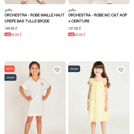
Კაბა
Კაბა
ORCHESTRA - ROBE MAILLE HAUT
ORCHESTRA - ROBE MC C&T AOP
CREPE BAS TULLE BRODE
+ CEINTURE
199,95 ₾
137,95 ₾
99,95 ₾
68,95 ₾
-40%
ახალი
ახალი