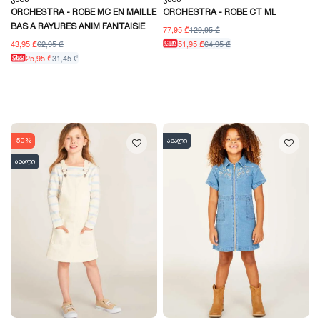
ORCHESTRA - ROBE MC EN MAILLE
ORCHESTRA - ROBE CT ML
BAS A RAYURES ANIM FANTAISIE
77,95 ₾
129,95 ₾
43,95 ₾
62,95 ₾
51,95 ₾
64,95 ₾
25,95 ₾
31,45 ₾
-50%
ახალი
ახალი