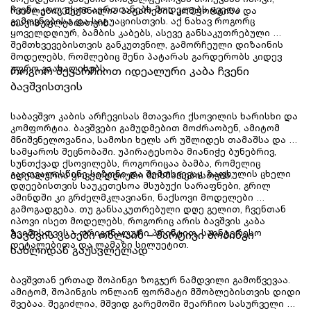
ჩვენი კოლექცია აერთიანებს მოდელებს ყველა 
რომლებიც შექმნილია პატარების კომფორტისა და 
გემოვნებისა და სიტუაციისთვის. აქ ნახავ როგორც 
თავისუფლებისთვის.
ყოველდღიურ, ბამბის კაბებს, ასევე განსაკუთრებული 
შემთხვევებისთვის განკუთვნილ, გამორჩეული დიზაინის 
მოდელებს, რომლებიც შენი პატარას გარდერობს კიდევ 
უფრო გაახალისებს.
როგორ შევარჩიოთ იდეალური კაბა ჩვენი 
ბავშვისთვის
საბავშვო კაბის არჩევისას მთავარი ქსოვილის ხარისხი და 
კომფორტია. ბავშვები გამუდმებით მოძრაობენ, ამიტომ 
მნიშვნელოვანია, სამოსი ხელს არ უშლიდეს თამაშსა და 
სამყაროს შეცნობაში. უპირატესობა მიანიჭე ბუნებრივ, 
სუნთქვად ქსოვილებს, როგორიცაა ბამბა, რომელიც 
გაითვალისწინე სეზონი და შემთხვევაც. ზაფხულის ცხელი 
იდეალურია ყოველდღიური მოხმარებისთვის.
დღეებისთვის საუკეთესოა მსუბუქი სარაფნები, გრილ 
ამინდში კი გრძელმკლავიანი, ნაქსოვი მოდელები 
გამოგადგება. თუ განსაკუთრებული დღე გელით, ჩვენთან 
იპოვი ისეთ მოდელებს, როგორიც არის ბავშვის კაბა 
ზეიმისთვის – ორიგინალური პრინტით, საინტერესო 
ბავშვის კაბები ონლაინ – მარტივი შოპინგი 
დეტალებითა და ლამაზი სილუეტით.
სახლიდან გაუსვლელად
ბავშვთან ერთად შოპინგი ზოგჯერ ნამდვილი გამოწვევაა. 
ამიტომ, შოპინგის ონლაინ ფორმატი მშობლებისთვის დიდი 
შვებაა. შეგიძლია, მშვიდ გარემოში შეარჩიო სასურველი 