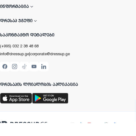
ᲘᲜᲤᲝᲠᲛᲐᲪᲘᲐ
ᲓᲠᲔᲡᲐᲞ ᲯᲒᲣᲤᲘ
ᲡᲐᲙᲝᲜᲢᲐᲥᲢᲝ ᲓᲔᲢᲐᲚᲔᲑᲘ
(+995) 032 2 38 48 68
info@dressup.ge
|
corporate@dressup.ge
ᲓᲠᲔᲡᲐᲞᲘᲡ ᲚᲝᲘᲐᲚᲝᲑᲘᲡ ᲐᲞᲚᲘᲙᲐᲪᲘᲐ