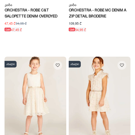
Კაბა
Კაბა
ORCHESTRA - ROBE C&T
ORCHESTRA - ROBE MC DENIM A
SALOPETTE DENIM OVERDYED
ZIP DETAIL BRODERIE
47,45 ₾
94,95 ₾
109,95 ₾
47,45 ₾
54,95 ₾
ახალი
ახალი