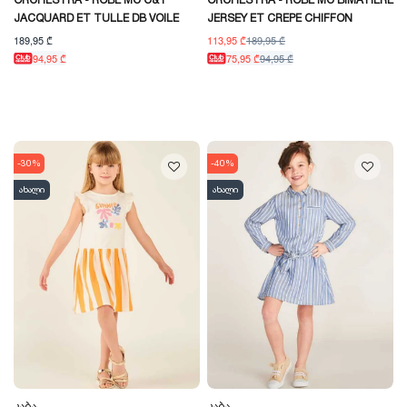
ORCHESTRA - ROBE MC C&T
ORCHESTRA - ROBE MC BIMATIERE
JACQUARD ET TULLE DB VOILE
JERSEY ET CREPE CHIFFON
189,95 ₾
113,95 ₾
189,95 ₾
94,95 ₾
75,95 ₾
94,95 ₾
-30%
-40%
ახალი
ახალი
Კაბა
Კაბა