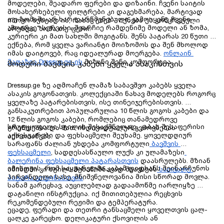
მოდელები, შეადარო ფერები და დიზაინი. ჩვენი საიტის 
მოსახერხებელი ფილტრები კი დაგეხმარება, მარტივად 
თუ ზომაში არ ხარ დარწმუნებული, გამოიყენე ჩვენი 
იპოვო ზუსტად ის, რასაც ეძებ – იქნება ეს კონკრეტული 
„მოირგე“ სერვისი. შეარჩიე რამდენიმე მოდელი ან ზომა, 
ბრენდი, ზომა თუ ფერი.
კურიერი კი მათ სახლში მოგიტანს. შენს პატარას 20 წუთი 
ექნება, რომ ყველა ვარიანტი მოიზომოს და შენ მხოლოდ 
იმას დაიტოვებ, რაც იდეალურად მოერგება.
ონლაინ 
მაღაზია Dressup.ge-ის
 მიზანი შენი კომფორტია.
მოდური ბავშვის კაბები ყველა ასაკისთვის
Dressup.ge ზე აღმოაჩენ ლამაზ საბავშვო კაბებს ყველა 
ასაკის გოგონათვის. კოლექციაში ნახავ მოდელებს როგორც 
ყველაზე პატარებისთვის, ისე თინეიჯერებისთვის. 
განსაკუთრებით პოპულარულია 10 წლის გოგოს კაბები და 
12 წლის გოგოს კაბები, რომლებიც თანამედროვე 
სრულყოფილი სტილის შესაქმნელად, კაბას შესაფერისი 
ტრენდებსა და მათ ინდივიდუალურ გემოვნებას 
აქსესუარები და ფეხსაცმელი შეუხამე. ყოველდღიურ 
აერთიანებს.
სარაფანს ძალიან უხდება კომფორტული
 ბავშვის 
ფეხსაცმელი
, სადღესასწაულო ლუქს კი ულამაზესი
ბალერინა ფეხსაცმელი პატარასთვის
 დაასრულებს. მზიან 
იმისთვის, რომ საყვარელმა კაბამ დიდხანს შეინარჩუნოს 
ამინდში კი სტილს შესანიშნავად შეავსებს
 სათვალე 
პირვანდელი სახე, მნიშვნელოვანია მისი სწორად მოვლა. 
პატარა გოგონასთვის
.
სანამ გარეცხავ, აუცილებლად გადაამოწმე იარლიყზე 
დატანილი ინსტრუქცია. იქ მითითებულია რეცხვის 
რეკომენდებული რეჟიმი და ტემპერატურა.
ეცადე, ფერადი და თეთრი ტანსაცმელი ყოველთვის ცალ-
ცალკე გარეცხო. დელიკატური ქსოვილის ან 