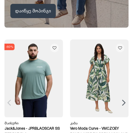
დაიწყე შოპინგი
-60%
Მაისური
Კაბა
Jack&Jones - JPRBLAOSCAR SS
Vero Moda Curve - VMCZOEY