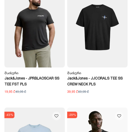
Მაისური
Მაისური
Jack&Jones - JPRBLAOSCAR SS
Jack&Jones - JJCORALS TEE SS
TEE FST PLS
CREW NECK PLS
19,95 ₾
49,95 ₾
39,95 ₾
69,95 ₾
-43%
-29%