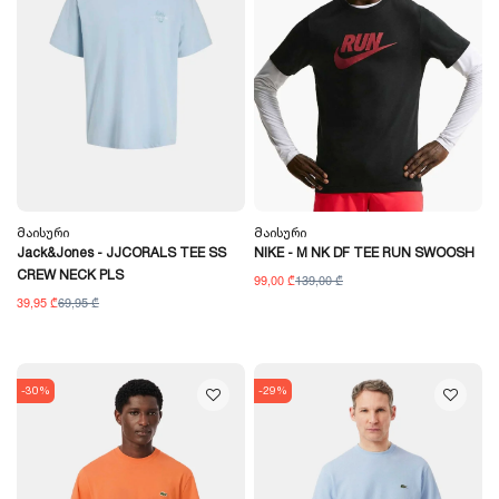
Მაისური
Მაისური
Jack&Jones - JJCORALS TEE SS
NIKE - M NK DF TEE RUN SWOOSH
CREW NECK PLS
99,00 ₾
139,00 ₾
39,95 ₾
69,95 ₾
-30%
-29%