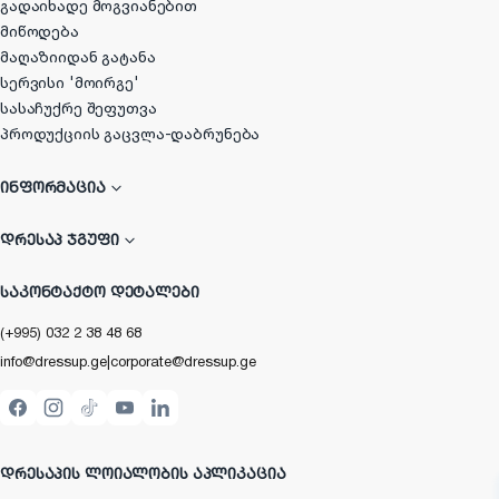
გადაიხადე მოგვიანებით
მიწოდება
მაღაზიიდან გატანა
სერვისი 'მოირგე'
სასაჩუქრე შეფუთვა
პროდუქციის გაცვლა-დაბრუნება
ᲘᲜᲤᲝᲠᲛᲐᲪᲘᲐ
ᲓᲠᲔᲡᲐᲞ ᲯᲒᲣᲤᲘ
ᲡᲐᲙᲝᲜᲢᲐᲥᲢᲝ ᲓᲔᲢᲐᲚᲔᲑᲘ
(+995) 032 2 38 48 68
info@dressup.ge
|
corporate@dressup.ge
ᲓᲠᲔᲡᲐᲞᲘᲡ ᲚᲝᲘᲐᲚᲝᲑᲘᲡ ᲐᲞᲚᲘᲙᲐᲪᲘᲐ