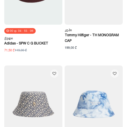
Კეპი
00
Დ.
04
:
53
:
05
Tommy Hilfiger - TH MONOGRAM
Ქუდი
CAP
Adidas - SPW C G BUCKET
199,00 ₾
71,50 ₾
119,00 ₾