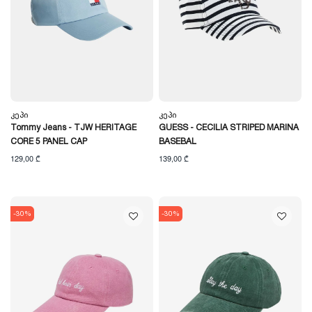
Კეპი
Კეპი
Tommy Jeans - TJW HERITAGE
GUESS - CECILIA STRIPED MARINA
CORE 5 PANEL CAP
BASEBAL
129,00 ₾
139,00 ₾
-30%
-30%