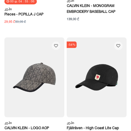
Კეპი
00
Დ.
04
:
53
:
05
CALVIN KLEIN - MONOGRAM
Კეპი
EMBROIDERY BASEBALL CAP
Pieces - PCPILLA J CAP
139,00 ₾
29,95 ₾
59,95 ₾
-34%
Კეპი
Კეპი
CALVIN KLEIN - LOGO AOP
Fjällräven - High Coast Lite Cap