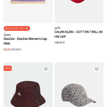
Კეპი
00
Დ.
04
:
53
:
05
CALVIN KLEIN - COTTON TWILL W/
Ქუდი
HW CAP
DeeZee - DeeZee Woman's Cap
169,00 ₾
PINK
69,95 ₾
99,95 ₾
-40%