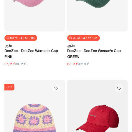
00
Დ.
04
:
53
:
05
00
Დ.
04
:
53
:
05
Კეპი
Კეპი
DeeZee - DeeZee Woman's Cap
DeeZee - DeeZee Woman's Cap
PINK
GREEN
27,95 ₾
39,95 ₾
27,95 ₾
39,95 ₾
-30%