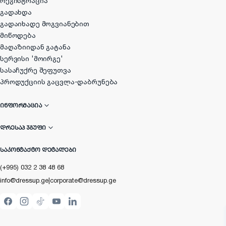
რეგისტრაცია
გადახდა
გადაიხადე მოგვიანებით
მიწოდება
მაღაზიიდან გატანა
სერვისი 'მოირგე'
სასაჩუქრე შეფუთვა
პროდუქციის გაცვლა-დაბრუნება
ᲘᲜᲤᲝᲠᲛᲐᲪᲘᲐ
ᲓᲠᲔᲡᲐᲞ ᲯᲒᲣᲤᲘ
ᲡᲐᲙᲝᲜᲢᲐᲥᲢᲝ ᲓᲔᲢᲐᲚᲔᲑᲘ
(+995) 032 2 38 48 68
info@dressup.ge
|
corporate@dressup.ge