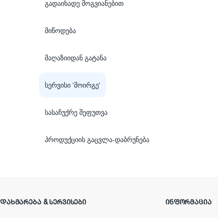
გადაიხადე მოგვიანებით
მიწოდება
მაღაზიიდან გატანა
სერვისი 'მოირგე'
სასაჩუქრე შეფუთვა
პროდუქციის გაცვლა-დაბრუნება
ᲓᲐᲮᲛᲐᲠᲔᲑᲐ & ᲡᲔᲠᲕᲘᲡᲔᲑᲘ
ᲘᲜᲤᲝᲠᲛᲐᲪᲘᲐ