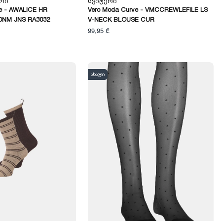
არი
Სვიტერი
e - AWALICE HR
Vero Moda Curve - VMCCREWLEFILE LS
DNM JNS RA3032
V-NECK BLOUSE CUR
99,95 ₾
ახალი