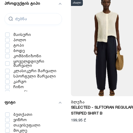
პროდუქტის ტიპი
ახალი
შორტი
ჟილეტი
სპორტული ზედა &
ჰუდი
სვიტერი & ჟაკეტი
ქურთუკი & პალტო
მაისური
ბალერინა
პოლო
ესპადრელი
ტოპი
ლოფერი
ბოდე
ოქსფორდი
კომბინიზონი
სანდალი
ყოველდღიური
ქუსლიანი ფეხსაცმელი
შარვალი
ბოტასი
კლასიკური შარვალი
ბუცი
სპორტული შარვალი
კედი
კარგო
სალაშქრო
ჩინო
ფეხსაცმელი
ლეგინსი
ბოტი
რეგულარული ჯინსი
ბათინკი & შუზი
Ბლუზა
ფიტი
თავისუფალი ჯინსი
ჩექმა
SELECTED - SLFTORAN REGULAR
სლიმ ჯინსი
სახლის ფეხსაცმელი
STRIPED SHIRT B
სქინი ჯინსი
ფეხსაცმლის
ბუთქათი
აქსესუარები
ნაჭრის შორტი
ვიწრო
199,95 ₾
ბიუსტჰალტერი
ჯინსის შორტი
თავისუფალი
საცვალი
სპორტული შორტი
მოკლე