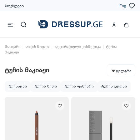
ბრენდები
Eng
მთავარი
თავის მოვლა
დეკორატიული კოსმეტიკა
ტუჩის
მაკიაჟი
ტუჩის მაკიაჟი
ფილტრი
ტუჩსაცხი
ტუჩის ზეთი
ტუჩის ფანქარი
ტუჩის გლოსი