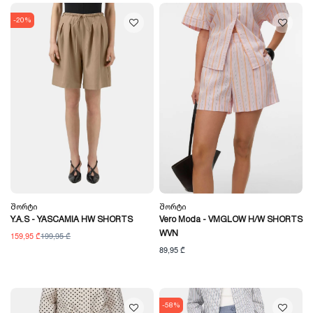
-20%
Შორტი
Შორტი
Y.A.S - YASCAMIA HW SHORTS
Vero Moda - VMGLOW H/W SHORTS
WVN
159,95 ₾
199,95 ₾
89,95 ₾
-58%