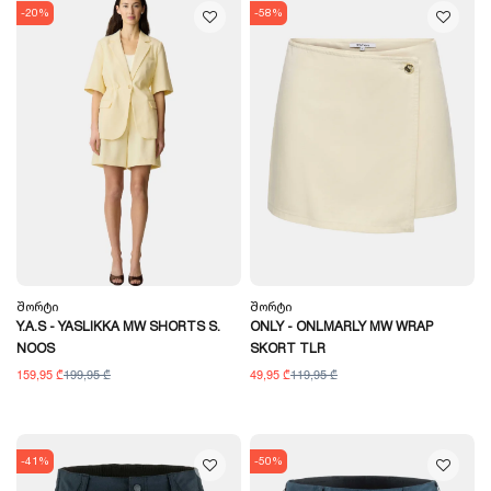
-20%
-58%
Შორტი
Შორტი
Y.A.S - YASLIKKA MW SHORTS S.
ONLY - ONLMARLY MW WRAP
NOOS
SKORT TLR
159,95 ₾
199,95 ₾
49,95 ₾
119,95 ₾
-41%
-50%