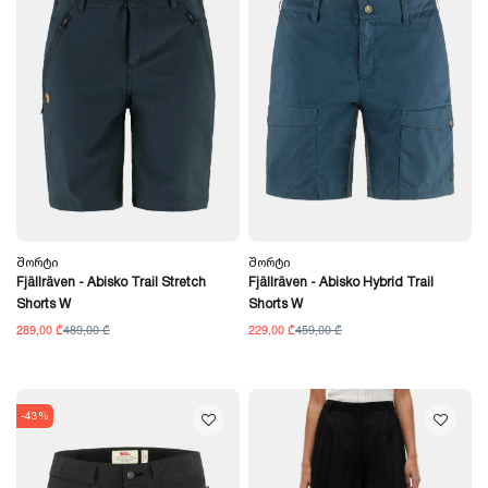
Შორტი
Შორტი
Fjällräven - Abisko Trail Stretch
Fjällräven - Abisko Hybrid Trail
Shorts W
Shorts W
289,00 ₾
489,00 ₾
229,00 ₾
459,00 ₾
-43%