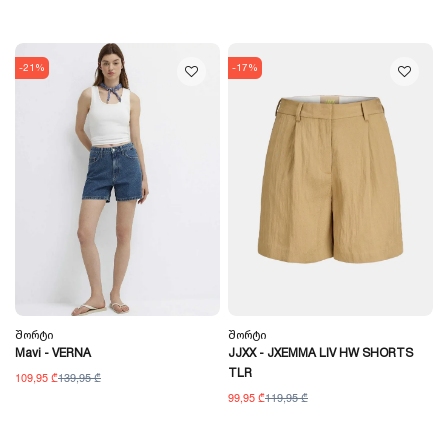
-21%
-17%
Შორტი
Შორტი
Mavi - VERNA
JJXX - JXEMMA LIV HW SHORTS
TLR
109,95 ₾
139,95 ₾
99,95 ₾
119,95 ₾