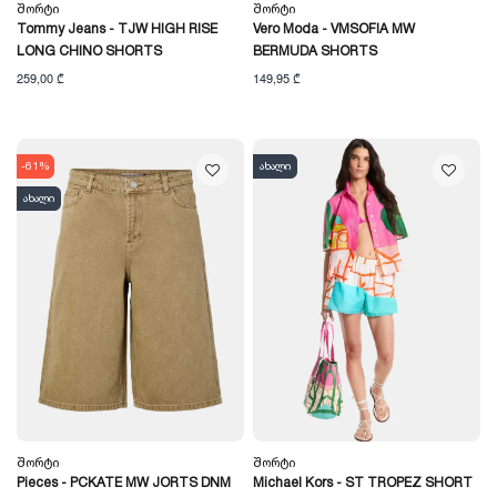
Შორტი
Შორტი
Tommy Jeans - TJW HIGH RISE
Vero Moda - VMSOFIA MW
LONG CHINO SHORTS
BERMUDA SHORTS
259,00 ₾
149,95 ₾
-61%
ახალი
ახალი
Შორტი
Შორტი
Pieces - PCKATE MW JORTS DNM
Michael Kors - ST TROPEZ SHORT