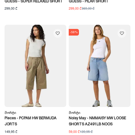
GUESS - SUPER RELAXED SHORT
GUESS - PILAR SHORT
299,00 ₾
299,00 ₾
369,00 ₾
-58%
Შორტი
Შორტი
Pieces - PCPAM HW BERMUDA
Noisy May - NMMAISY MW LOOSE
JORTS
SHORTS AZ491LB NOOS
149,95 ₾
59,00 ₾
139,95 ₾