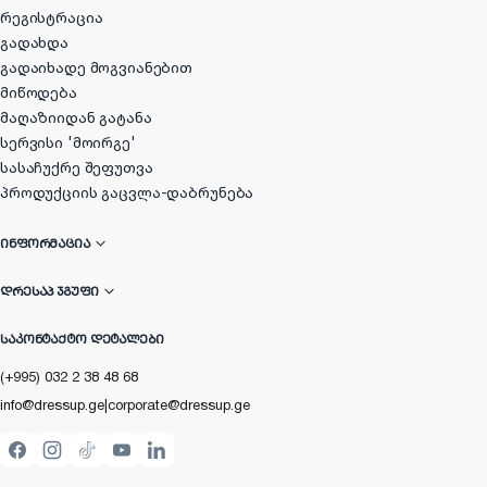
რეგისტრაცია
გადახდა
გადაიხადე მოგვიანებით
მიწოდება
მაღაზიიდან გატანა
სერვისი 'მოირგე'
სასაჩუქრე შეფუთვა
პროდუქციის გაცვლა-დაბრუნება
ᲘᲜᲤᲝᲠᲛᲐᲪᲘᲐ
ᲓᲠᲔᲡᲐᲞ ᲯᲒᲣᲤᲘ
ᲡᲐᲙᲝᲜᲢᲐᲥᲢᲝ ᲓᲔᲢᲐᲚᲔᲑᲘ
(+995) 032 2 38 48 68
info@dressup.ge
|
corporate@dressup.ge