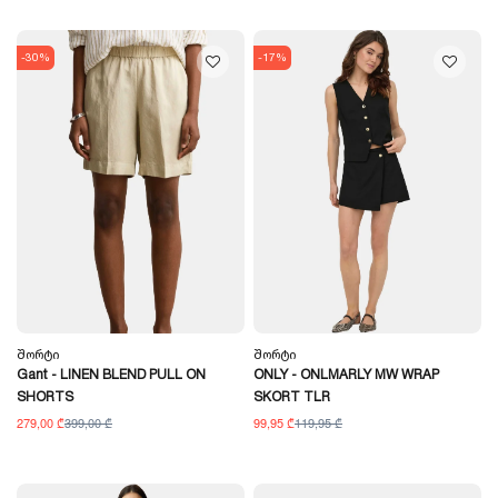
-30%
-17%
Შორტი
Შორტი
Gant - LINEN BLEND PULL ON
ONLY - ONLMARLY MW WRAP
SHORTS
SKORT TLR
279,00 ₾
399,00 ₾
99,95 ₾
119,95 ₾