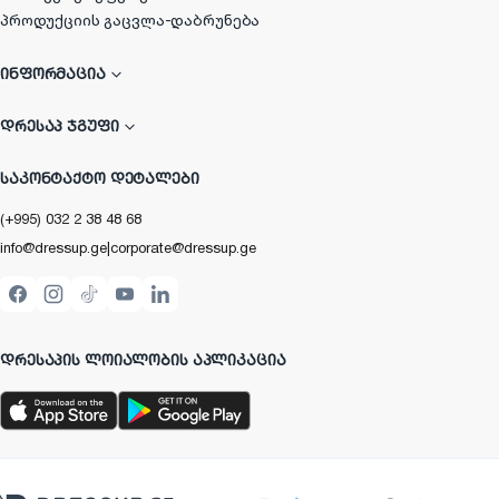
პროდუქციის გაცვლა-დაბრუნება
ᲘᲜᲤᲝᲠᲛᲐᲪᲘᲐ
ᲓᲠᲔᲡᲐᲞ ᲯᲒᲣᲤᲘ
ᲡᲐᲙᲝᲜᲢᲐᲥᲢᲝ ᲓᲔᲢᲐᲚᲔᲑᲘ
(+995) 032 2 38 48 68
info@dressup.ge
|
corporate@dressup.ge
ᲓᲠᲔᲡᲐᲞᲘᲡ ᲚᲝᲘᲐᲚᲝᲑᲘᲡ ᲐᲞᲚᲘᲙᲐᲪᲘᲐ