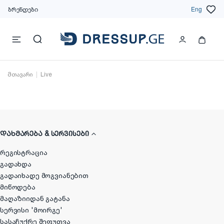
ბრენდები
Eng
მთავარი
Live
ᲓᲐᲮᲛᲐᲠᲔᲑᲐ & ᲡᲔᲠᲕᲘᲡᲔᲑᲘ
რეგისტრაცია
გადახდა
გადაიხადე მოგვიანებით
მიწოდება
მაღაზიიდან გატანა
სერვისი 'მოირგე'
სასაჩუქრე შეფუთვა