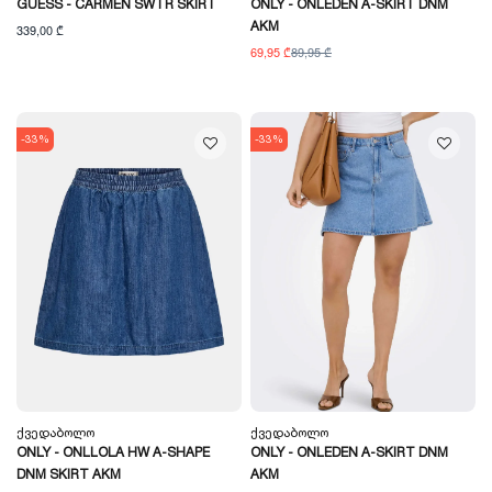
GUESS - CARMEN SWTR SKIRT
ONLY - ONLEDEN A-SKIRT DNM
AKM
339,00 ₾
69,95 ₾
89,95 ₾
-33%
-33%
Ქვედაბოლო
Ქვედაბოლო
ONLY - ONLLOLA HW A-SHAPE
ONLY - ONLEDEN A-SKIRT DNM
DNM SKIRT AKM
AKM