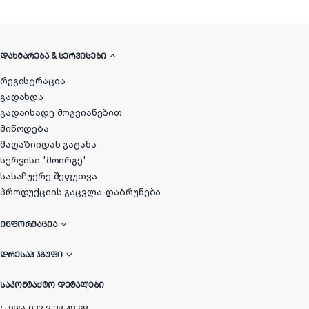
ᲓᲐᲮᲛᲐᲠᲔᲑᲐ & ᲡᲔᲠᲕᲘᲡᲔᲑᲘ
რეგისტრაცია
გადახდა
გადაიხადე მოგვიანებით
მიწოდება
მაღაზიიდან გატანა
სერვისი 'მოირგე'
სასაჩუქრე შეფუთვა
პროდუქციის გაცვლა-დაბრუნება
ᲘᲜᲤᲝᲠᲛᲐᲪᲘᲐ
ᲓᲠᲔᲡᲐᲞ ᲯᲒᲣᲤᲘ
ᲡᲐᲙᲝᲜᲢᲐᲥᲢᲝ ᲓᲔᲢᲐᲚᲔᲑᲘ
(+995) 032 2 38 48 68