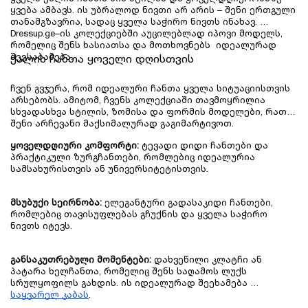
ყვება ამბავს. ის უბრალოდ ნივთი არ არის – შენი ერთგული 
თანამგზავრია, სადაც ყველა საჭირო ნივთს ინახავ. 
Dressup.ge–ის კოლექციებში აუცილებლად იპოვი მოდელს, 
რომელიც შენს ხასიათსა და მოთხოვნებს  იდეალურად 
შეესაბამება.
ქალის ჩანთა ყოველი დღისთვის
ჩვენ გვჯერა, რომ იდეალური ჩანთა ყველა სიტუაციისთვის 
არსებობს. ამიტომ, ჩვენს კოლექციაში თავმოყრილია 
სხვადასხვა სტილის, ზომისა და ფორმის მოდელები, რათა 
შენი არჩევანი მაქსიმალურად გაგიმარტივოთ.
ყოველდღიური კომფორტი:
 ტევადი დიდი ჩანთები და 
პრაქტიკული ზურგჩანთები, რომლებიც იდეალურია 
სამსახურისთვის ან უნივერსიტეტისთვის.
მსუბუქი სეირნობა:
 ელეგანტური გადასაკიდი ჩანთები, 
რომლებიც თავისუფლებას გჩუქნის და ყველა საჭირო 
ნივთს იტევს.
განსაკუთრებული მომენტები:
 დახვეწილი კლატჩი ან 
პატარა ხელჩანთა, რომელიც შენს საღამოს ლუქს 
სრულყოფილს გახდის. ის იდეალურად შეეხამება 
საყვარელ კაბას
.