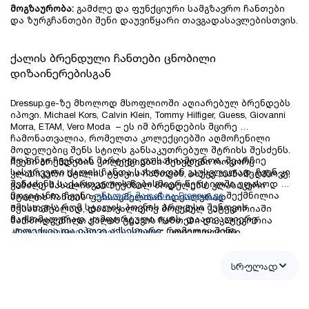
მოგზაურობა:
 გამძლე და ფუნქციური სამგზავრო ჩანთები 
და ზურგჩანთები შენი დაუვიწყარი თავგადასავლებისთვის.
ქალის ბრენდული ჩანთები ცნობილი 
დიზაინერებისგან
Dressup.ge-ზე მხოლოდ მსოფლიოში აღიარებულ ბრენდებს 
იპოვი. Michael Kors, Calvin Klein, Tommy Hilfiger, Guess, Giovanni 
Morra, ETAM, Vero Moda  – ეს იმ ბრენდების მცირე 
ჩამონათვალია, რომელთა კოლექციებში აღმოჩენილი 
მოდელებიც შენს სტილს განსაკუთრებულ შტრიხს შესძენს. 
შოპინგი ჩვენთან მარტივი და სასიამოვნოა. შეარჩიე 
ჩვენი ბრენდების კოლექციებში შეხვდები როგორც 
სასურველი ქალის ჩანთა სახლიდან გაუსვლელად, ჩვენ კი 
კლასიკური სტილის ტყავის ჩანთებს, ასევე თანამედროვე, 
შენაძენს საქართველოს ნებისმიერ წერტილში უფასოდ 
გამძლე მასალისგან შექმნილ მოდელებს. კლასიკური 
მოგიტანთ. ჩვენი
ონალინ მაღაზია Dressup.ge
 შექმნილია 
სტილის ჩანთის ფეხსაცმელთან იდეალურად 
იმისთვის, რომ სტილის პოვნის პროცესი შენთვის 
შესახამებლად, დაათვალიერე მოცემულ კატეგორიაში 
მაქსიმალურად კომფორტული იყოს. დაათვალიერე 
წარმოდგენილი ქალის ტყავის ჩანთები და კატეგორია 
კოლექცია და იპოვე აქსესუარი, რომელიც შენი 
„
მაღალ ქუსლიანი ფეხსაცმელი
“. ყოველდღიური, 
განუყოფელი ნაწილი გახდება.
კომფორტული სტილისთვის კი ეწვიე კატეგორიას 
„
ბალერინა ფეხსაცმელი
“.
სრულად