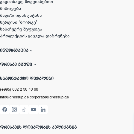
გადაიხადე მოგვიანებით
მიწოდება
მაღაზიიდან გატანა
სერვისი 'მოირგე'
სასაჩუქრე შეფუთვა
პროდუქციის გაცვლა-დაბრუნება
ᲘᲜᲤᲝᲠᲛᲐᲪᲘᲐ
ᲓᲠᲔᲡᲐᲞ ᲯᲒᲣᲤᲘ
ᲡᲐᲙᲝᲜᲢᲐᲥᲢᲝ ᲓᲔᲢᲐᲚᲔᲑᲘ
(+995) 032 2 38 48 68
info@dressup.ge
|
corporate@dressup.ge
ᲓᲠᲔᲡᲐᲞᲘᲡ ᲚᲝᲘᲐᲚᲝᲑᲘᲡ ᲐᲞᲚᲘᲙᲐᲪᲘᲐ