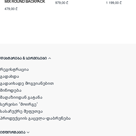
MIX ROUND BACKPACK
979,00 ₾
1 199,00 ₾
479,00 ₾
ᲓᲐᲮᲛᲐᲠᲔᲑᲐ & ᲡᲔᲠᲕᲘᲡᲔᲑᲘ
რეგისტრაცია
გადახდა
გადაიხადე მოგვიანებით
მიწოდება
მაღაზიიდან გატანა
სერვისი 'მოირგე'
სასაჩუქრე შეფუთვა
პროდუქციის გაცვლა-დაბრუნება
ᲘᲜᲤᲝᲠᲛᲐᲪᲘᲐ