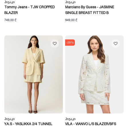
Პიჯაკი
Პიჯაკი
Tommy Jeans - TJW CROPPED
Marciano By Guess - JASMINE
BLAZER
SINGLE BREAST FITTED B
749,00 ₾
949,00 ₾
-29%
Პიჯაკი
Პიჯაკი
Y.A.S - YASLIKKA 2/4 TUNNEL
VILA - VIANVO L/S BLAZER/BFS