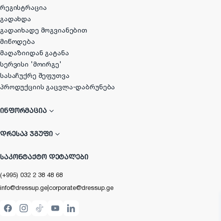
რეგისტრაცია
გადახდა
გადაიხადე მოგვიანებით
მიწოდება
მაღაზიიდან გატანა
სერვისი 'მოირგე'
სასაჩუქრე შეფუთვა
პროდუქციის გაცვლა-დაბრუნება
ᲘᲜᲤᲝᲠᲛᲐᲪᲘᲐ
ᲓᲠᲔᲡᲐᲞ ᲯᲒᲣᲤᲘ
ᲡᲐᲙᲝᲜᲢᲐᲥᲢᲝ ᲓᲔᲢᲐᲚᲔᲑᲘ
(+995) 032 2 38 48 68
info@dressup.ge
|
corporate@dressup.ge