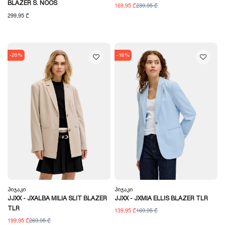
BLAZER S. NOOS
169,95 ₾
239,95 ₾
299,95 ₾
-26%
-18%
Პიჯაკი
Პიჯაკი
JJXX - JXALBA MILIA SLIT BLAZER
JJXX - JXMIA ELLIS BLAZER TLR
TLR
139,95 ₾
169,95 ₾
199,95 ₾
269,95 ₾