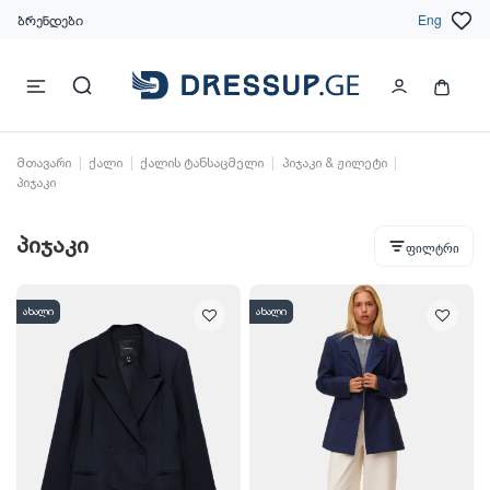
ბრენდები
Eng
მთავარი
ქალი
ქალის ტანსაცმელი
პიჯაკი & ჟილეტი
პიჯაკი
პიჯაკი
ფილტრი
ახალი
ახალი