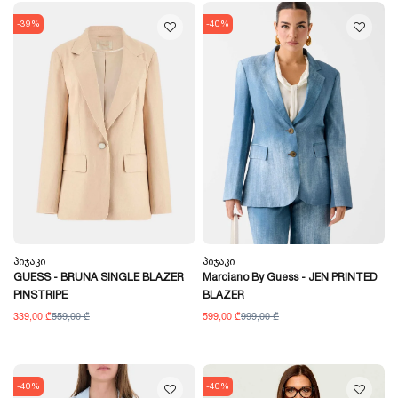
-39%
-40%
Პიჯაკი
Პიჯაკი
GUESS - BRUNA SINGLE BLAZER
Marciano By Guess - JEN PRINTED
PINSTRIPE
BLAZER
339,00 ₾
559,00 ₾
599,00 ₾
999,00 ₾
-40%
-40%