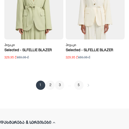
Პიჯაკი
Პიჯაკი
Selected - SLFELLIE BLAZER
Selected - SLFELLIE BLAZER
329,95 ₾
659,95 ₾
329,95 ₾
659,95 ₾
1
2
3
…
5
ᲓᲐᲮᲛᲐᲠᲔᲑᲐ & ᲡᲔᲠᲕᲘᲡᲔᲑᲘ