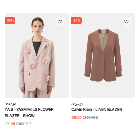
-50%
-30%
Პიჯაკი
Პიჯაკი
Y.A.S - YASMIMI LS FLOWER
Calvin Klein - LINEN BLAZER
BLAZER - SHOW
459,00 ₾
659,00 ₾
199,95 ₾
399,95 ₾