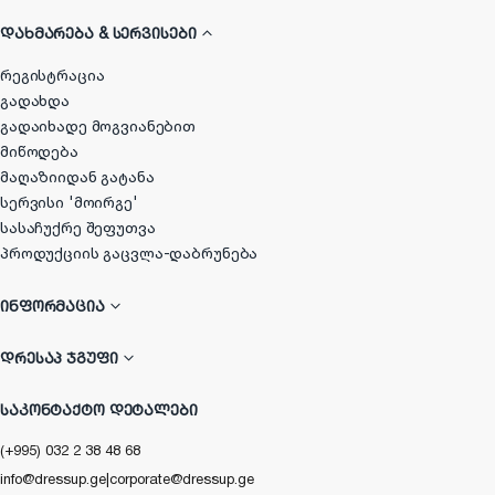
ᲓᲐᲮᲛᲐᲠᲔᲑᲐ & ᲡᲔᲠᲕᲘᲡᲔᲑᲘ
რეგისტრაცია
გადახდა
გადაიხადე მოგვიანებით
მიწოდება
მაღაზიიდან გატანა
სერვისი 'მოირგე'
სასაჩუქრე შეფუთვა
პროდუქციის გაცვლა-დაბრუნება
ᲘᲜᲤᲝᲠᲛᲐᲪᲘᲐ
ᲓᲠᲔᲡᲐᲞ ᲯᲒᲣᲤᲘ
ᲡᲐᲙᲝᲜᲢᲐᲥᲢᲝ ᲓᲔᲢᲐᲚᲔᲑᲘ
(+995) 032 2 38 48 68
info@dressup.ge
|
corporate@dressup.ge