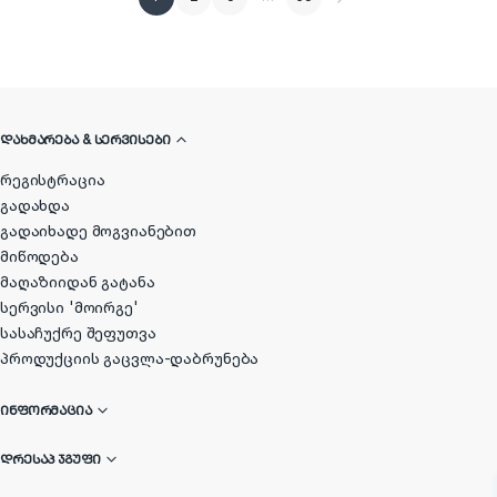
ᲓᲐᲮᲛᲐᲠᲔᲑᲐ & ᲡᲔᲠᲕᲘᲡᲔᲑᲘ
რეგისტრაცია
გადახდა
გადაიხადე მოგვიანებით
მიწოდება
მაღაზიიდან გატანა
სერვისი 'მოირგე'
სასაჩუქრე შეფუთვა
პროდუქციის გაცვლა-დაბრუნება
ᲘᲜᲤᲝᲠᲛᲐᲪᲘᲐ
ᲓᲠᲔᲡᲐᲞ ᲯᲒᲣᲤᲘ