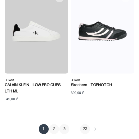
Კედი
Კედი
CALVIN KLEIN - LOW PRO CUPS
Skechers - TOPNOTCH
LTH ML
329,00 ₾
349,00 ₾
1
2
3
…
23