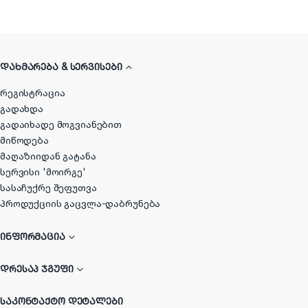
ᲓᲐᲮᲛᲐᲠᲔᲑᲐ & ᲡᲔᲠᲕᲘᲡᲔᲑᲘ
რეგისტრაცია
გადახდა
გადაიხადე მოგვიანებით
მიწოდება
მაღაზიიდან გატანა
სერვისი 'მოირგე'
სასაჩუქრე შეფუთვა
პროდუქციის გაცვლა-დაბრუნება
ᲘᲜᲤᲝᲠᲛᲐᲪᲘᲐ
ᲓᲠᲔᲡᲐᲞ ᲯᲒᲣᲤᲘ
ᲡᲐᲙᲝᲜᲢᲐᲥᲢᲝ ᲓᲔᲢᲐᲚᲔᲑᲘ