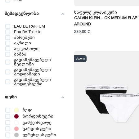
10 წელი
მაისური & შორტი
12 წელი
სპორტული ზედა &
Საფულე Კლასიკური
შემადგენლობა
14 წელი
სპორტული შარვალი
CALVIN KLEIN - CK MEDIUM FLAP 
20
კაბა & საცვალი
AROUND
21
EAU DE PARFUM
22
239,00 ₾
Eau De Toilette
26
აბრეშუმი
27
აკრილი
28
ალკოჰოლი
16 წელი
ბამბა
29
ახალი
გადამუშავებული
30
ნეილონი
31
გადამუშავებული
პოლიამიდი
33
გადამუშავებული
35
პოლიესტერი
37
გადამუშავებული
39
პოლიპროპილენი
ფერი
41
ეთანოლი
43
ელასტომულტიესტერი
44
ბეჟი
ვისკოზა
45
ზამში
ბორდოსფერი
46
ლიოსელი
გამჭვირვალე
48
მატყლი
ვარდისფერი
8-10 წელი
მდგრადი ვისკოზა
ვერცხლისფერი
12-14 წელი
მდგრადი ლიოსელი