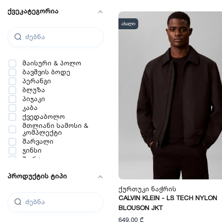
ქვეკატეგორია
ახალი
მაისური & პოლო
ბავშვის ბოდე
პერანგი
ბლუზა
პიჯაკი
კაბა
ქვედაბოლო
მთლიანი სამოსი &
კომპლექტი
შარვალი
ჯინსი
შორტი
ჟილეტი
პროდუქტის ტიპი
სპორტული ზედა &
ჰუდი
Ქურთუკი Ნაჭრის
სვიტერი & ჟაკეტი
CALVIN KLEIN - LS TECH NYLON
ქურთუკი & პალტო
BLOUSON JKT
ბალერინა
649,00 ₾
ესპადრელი