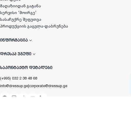
მაღაზიიდან გატანა
სერვისი 'მოირგე'
სასაჩუქრე შეფუთვა
პროდუქციის გაცვლა-დაბრუნება
ᲘᲜᲤᲝᲠᲛᲐᲪᲘᲐ
ᲓᲠᲔᲡᲐᲞ ᲯᲒᲣᲤᲘ
ᲡᲐᲙᲝᲜᲢᲐᲥᲢᲝ ᲓᲔᲢᲐᲚᲔᲑᲘ
(+995) 032 2 38 48 68
info@dressup.ge
|
corporate@dressup.ge
ᲓᲠᲔᲡᲐᲞᲘᲡ ᲚᲝᲘᲐᲚᲝᲑᲘᲡ ᲐᲞᲚᲘᲙᲐᲪᲘᲐ