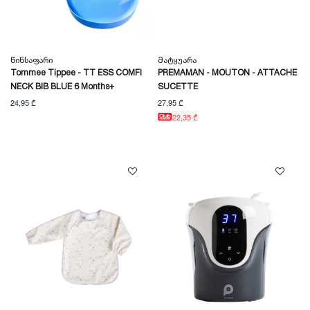
Წინსაფარი
Მატყუარა
Tommee Tippee - TT ESS COMFI
PREMAMAN - MOUTON - ATTACHE
NECK BIB BLUE 6 Months+
SUCETTE
24,95 ₾
27,95 ₾
22,35 ₾