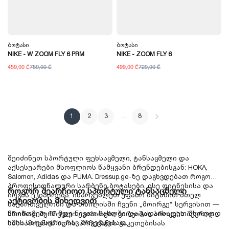
Ბოტასი
Ბოტასი
NIKE - W ZOOM FLY 6 PRM
NIKE - ZOOM FLY 6
459,00 ₾
759,00 ₾
499,00 ₾
729,00 ₾
1
2
3
…
8
შეიძინეთ სპორტული ფეხსაცმელი, ტანსაცმელი და
აქსესუარები მსოფლიოს წამყვანი ბრენდებისგან:
HOKA
,
Salomon
,
Adidas
და
PUMA
. Dressup.ge-ზე დაგხვდებათ როგორც
პროფესიონალური სარბენი ბოტასები, ისე ფიტნესისა და
როგორ შეარჩიოთ სპორტული ტანსაცმელი
იოგას ეკიპირება. ისარგებლეთ უფასო მიტანით მთელ
აქტივობის მიხედვით
საქართველოში და თბილისში ჩვენი „მოირგე“ სერვისით —
მოიზომეთ 10-მდე ნივთი სახლში და გადაიხადეთ მხოლოდ
სწორად შერჩეული ეკიპირება ვარჯიშის პროცესს ბევრად
იმის საფასური, რაც მოგერგებათ.
სასიამოვნოს ხდის. არჩევანის გაკეთებისას