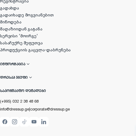
რეგისტრაცია
გადახდა
გადაიხადე მოგვიანებით
მიწოდება
მაღაზიიდან გატანა
სერვისი 'მოირგე'
სასაჩუქრე შეფუთვა
პროდუქციის გაცვლა-დაბრუნება
ᲘᲜᲤᲝᲠᲛᲐᲪᲘᲐ
ᲓᲠᲔᲡᲐᲞ ᲯᲒᲣᲤᲘ
ᲡᲐᲙᲝᲜᲢᲐᲥᲢᲝ ᲓᲔᲢᲐᲚᲔᲑᲘ
(+995) 032 2 38 48 68
info@dressup.ge
|
corporate@dressup.ge