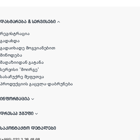
ᲓᲐᲮᲛᲐᲠᲔᲑᲐ & ᲡᲔᲠᲕᲘᲡᲔᲑᲘ
რეგისტრაცია
გადახდა
გადაიხადე მოგვიანებით
მიწოდება
მაღაზიიდან გატანა
სერვისი 'მოირგე'
სასაჩუქრე შეფუთვა
პროდუქციის გაცვლა-დაბრუნება
ᲘᲜᲤᲝᲠᲛᲐᲪᲘᲐ
ᲓᲠᲔᲡᲐᲞ ᲯᲒᲣᲤᲘ
ᲡᲐᲙᲝᲜᲢᲐᲥᲢᲝ ᲓᲔᲢᲐᲚᲔᲑᲘ
(+995) 032 2 38 48 68