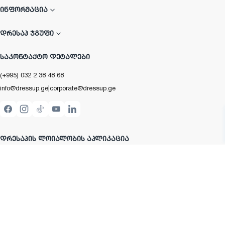
ᲘᲜᲤᲝᲠᲛᲐᲪᲘᲐ
ᲓᲠᲔᲡᲐᲞ ᲯᲒᲣᲤᲘ
ᲡᲐᲙᲝᲜᲢᲐᲥᲢᲝ ᲓᲔᲢᲐᲚᲔᲑᲘ
(+995) 032 2 38 48 68
info@dressup.ge
|
corporate@dressup.ge
ᲓᲠᲔᲡᲐᲞᲘᲡ ᲚᲝᲘᲐᲚᲝᲑᲘᲡ ᲐᲞᲚᲘᲙᲐᲪᲘᲐ