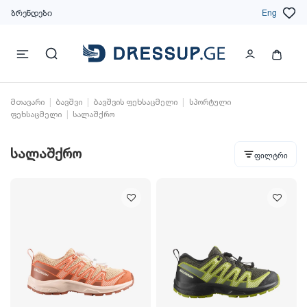
ბრენდები
Eng
მთავარი
ბავშვი
ბავშვის ფეხსაცმელი
სპორტული
ფეხსაცმელი
სალაშქრო
სალაშქრო
ფილტრი