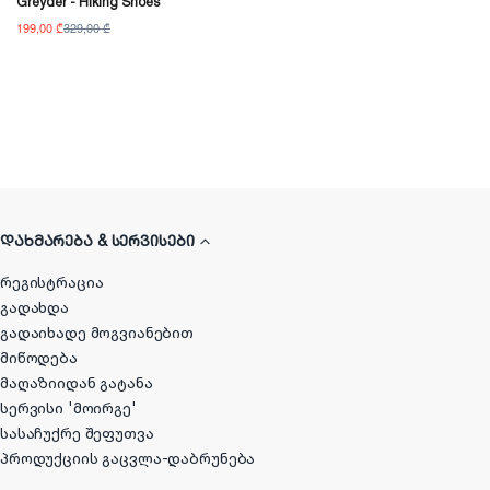
Greyder - Hiking Shoes
199,00 ₾
329,00 ₾
ᲓᲐᲮᲛᲐᲠᲔᲑᲐ & ᲡᲔᲠᲕᲘᲡᲔᲑᲘ
რეგისტრაცია
გადახდა
გადაიხადე მოგვიანებით
მიწოდება
მაღაზიიდან გატანა
სერვისი 'მოირგე'
სასაჩუქრე შეფუთვა
პროდუქციის გაცვლა-დაბრუნება