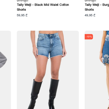
Შორტი
Შორტი
Tally Weijl - Black Mid Waist Cotton
Tally Weijl - Bu
Shorts
Shorts
59,95 ₾
49,95 ₾
-19%