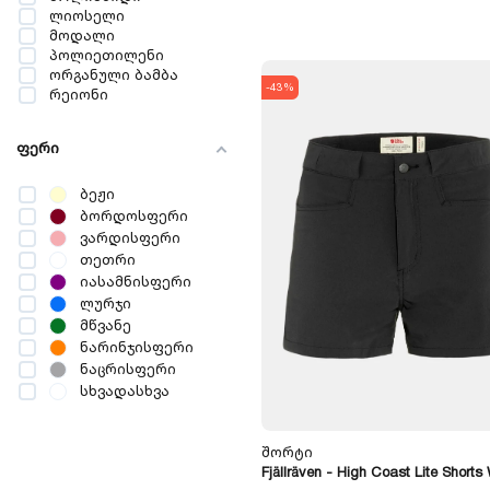
ლიოსელი
მოდალი
პოლიეთილენი
ორგანული ბამბა
-43%
რეიონი
გადამუშავებული
პოლიესტერი
ფერი
ელასტანი
ტრიაცეტატი
გადამუშავებული
ბეჟი
პოლიამიდი
ბორდოსფერი
სელი
ვარდისფერი
PET
თეთრი
ორგანული სელი
იასამნისფერი
ლურჯი
მწვანე
ნარინჯისფერი
ნაცრისფერი
სხვადასხვა
ყავისფერი
ყვითელი
Შორტი
შავ-თეთრი
Fjällräven - High Coast Lite Shorts
შავი