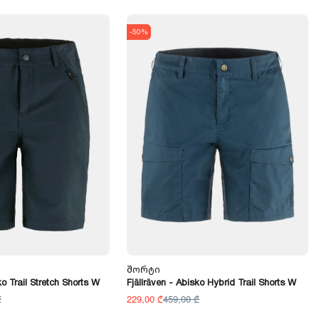
-50%
Შორტი
ko Trail Stretch Shorts W
Fjällräven - Abisko Hybrid Trail Shorts W
₾
229,00 ₾
459,00 ₾