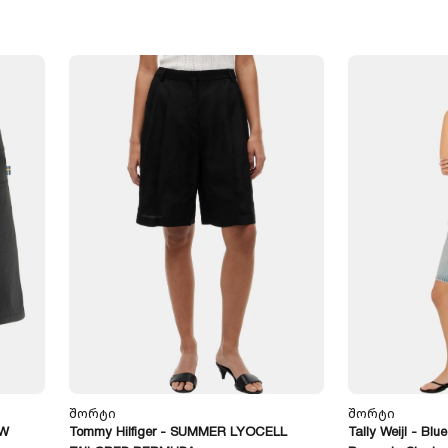
Შორტი
Შორტი
 W
Tommy Hilfiger - SUMMER LYOCELL
Tally Weijl - Bl