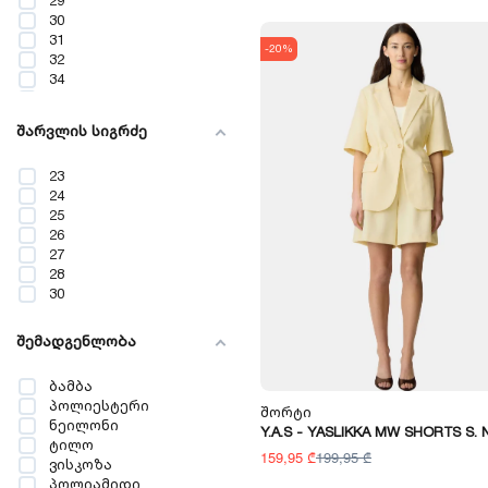
29
Wrangler
30
Y.A.S
31
-20%
32
34
36
38
შარვლის სიგრძე
40
42
23
44
24
25
26
27
28
30
შემადგენლობა
ბამბა
პოლიესტერი
Შორტი
ნეილონი
Y.A.S - YASLIKKA MW SHORTS S.
ტილო
159,95 ₾
199,95 ₾
ვისკოზა
პოლიამიდი