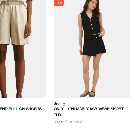
-17%
Შორტი
BLEND PULL ON SHORTS
ONLY - ONLMARLY MW WRAP SKORT
TLR
₾
99,95 ₾
119,95 ₾