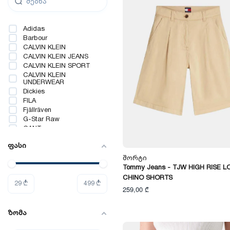
Adidas
Barbour
CALVIN KLEIN
CALVIN KLEIN JEANS
CALVIN KLEIN SPORT
CALVIN KLEIN
UNDERWEAR
Dickies
FILA
Fjällräven
G-Star Raw
GANT
Guess
ფასი
Guess Jeans
Hummel
Შორტი
Jack Wolfskin
Tommy Jeans - TJW HIGH RISE 
JJXX
CHINO SHORTS
KOTON
29
₾
499
₾
259,00 ₾
Lacoste
Lee
Levi`s®
ზომა
LIU JO
Loft