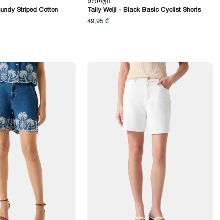
Შორტი
rgundy Striped Cotton
Tally Weijl - Black Basic Cyclist Shorts
49,95 ₾