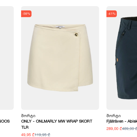
-58%
-41%
Შორტი
Შორტი
 NOOS
ONLY - ONLMARLY MW WRAP SKORT
Fjällräven - Abis
TLR
289,00 ₾
489,00 
49,95 ₾
119,95 ₾