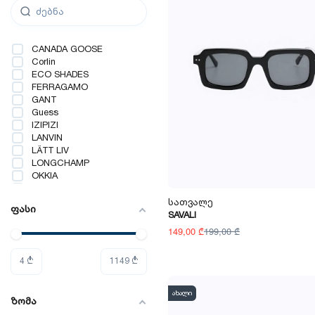
CANADA GOOSE
Corlin
ECO SHADES
FERRAGAMO
GANT
Guess
IZIPIZI
LANVIN
LÄTT LIV
LONGCHAMP
OKKIA
PAUL SMITH
Pieces
Სათვალე
ფასი
SAVALI
SAVALI
Tommy Hilfiger
149,00 ₾
199,00 ₾
Tommy Jeans
VANS
4
₾
1149
₾
VICTORIA BECKHAM
ახალი
ზომა