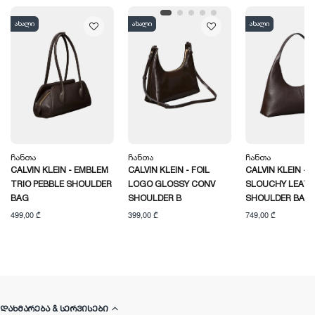
ახალი
ახალი
ახალი
Ჩანთა
Ჩანთა
Ჩანთა
CALVIN KLEIN - EMBLEM
CALVIN KLEIN - FOIL
CALVIN KLEIN -
TRIO PEBBLE SHOULDER
LOGO GLOSSY CONV
SLOUCHY LEAT
BAG
SHOULDER B
SHOULDER BAG
499,00 ₾
399,00 ₾
749,00 ₾
ᲓᲐᲮᲛᲐᲠᲔᲑᲐ & ᲡᲔᲠᲕᲘᲡᲔᲑᲘ