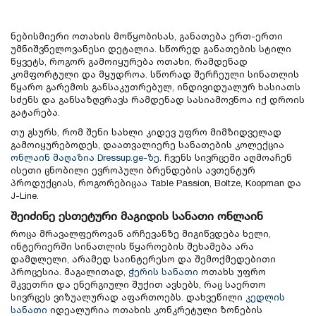
ნებისმიერი ოთახის მოწყობისას, განათება ერთ-ერთი
უმნიშვნელოვანესი დეტალია. სწორედ განათების სტილი
წყვეტს, როგორ გამოიყურება ოთახი, რამდენად
კომფორტული და მყუდროა. სწორად შერჩეული სინათლის
წყარო გარემოს განსაკუთრებულ, ინდივიდუალურ ხასიათს
სძენს და განსაზღვრავს რამდენად სასიამოვნოა იქ დროის
გატარება.
თუ გსურს, რომ შენი სახლი კიდევ უფრო მიმზიდველად
გამოიყურებოდეს, დაათვალიერე სანათების კოლექცია
ონლაინ მაღაზია Dressup.ge
-ზე
. ჩვენს სივრცეში აღმოაჩენ
ისეთი ცნობილი ევროპული ბრენდების ავთენტურ
პროდუქციას, როგორებიცაა Table Passion, Boltze, Koopman და
J-Line.
შეიძინე ესთეტური მაგიდის სანათი ონლაინ
როცა მრავალფეროვან არჩევანზე მიგიწვდება ხელი,
ინტერიერში სინათლის წყაროების შეხამება არა
დამღლელი, არამედ საინტერესო და შემოქმედებითი
პროცესია. მაგალითად,
ჭერის სანათი
ოთახს უფრო
მკვეთრი და ენერგიული შუქით ავსებს, რაც საერთო
სივრცეს ვიზუალურად აფართოებს. დახვეწილი
კედლის
სანათი
იდეალურია ოთახის კონკრეტული ზონების