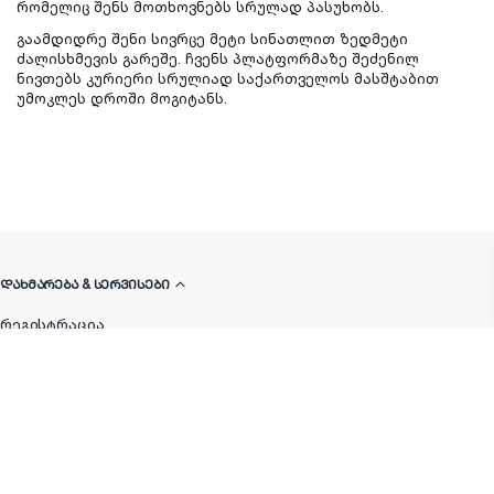
რომელიც შენს მოთხოვნებს სრულად პასუხობს.
გაამდიდრე შენი სივრცე მეტი სინათლით ზედმეტი
ძალისხმევის გარეშე. ჩვენს პლატფორმაზე შეძენილ
ნივთებს კურიერი სრულიად საქართველოს მასშტაბით
უმოკლეს დროში მოგიტანს.
ᲓᲐᲮᲛᲐᲠᲔᲑᲐ & ᲡᲔᲠᲕᲘᲡᲔᲑᲘ
რეგისტრაცია
გადახდა
გადაიხადე მოგვიანებით
მიწოდება
მაღაზიიდან გატანა
სერვისი 'მოირგე'
სასაჩუქრე შეფუთვა