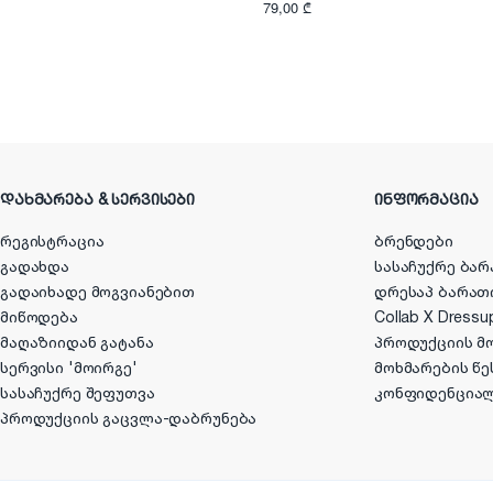
79,00 ₾
ᲓᲐᲮᲛᲐᲠᲔᲑᲐ & ᲡᲔᲠᲕᲘᲡᲔᲑᲘ
ᲘᲜᲤᲝᲠᲛᲐᲪᲘᲐ
რეგისტრაცია
ბრენდები
გადახდა
სასაჩუქრე ბარ
გადაიხადე მოგვიანებით
დრესაპ ბარათ
მიწოდება
Collab X Dressu
მაღაზიიდან გატანა
პროდუქციის მ
სერვისი 'მოირგე'
მოხმარების წე
სასაჩუქრე შეფუთვა
კონფიდენცია
პროდუქციის გაცვლა-დაბრუნება