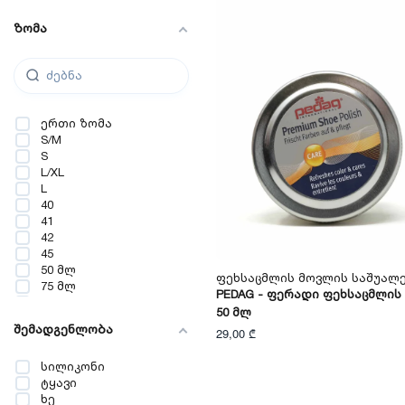
ზომა
ერთი ზომა
S/M
S
L/XL
L
40
41
42
45
50 მლ
Ფეხსაცმლის Მოვლის Საშუალ
75 მლ
PEDAG - Ფერადი Ფეხსაცმლის 
100 მლ
50 Მლ
150 მლ
შემადგენლობა
29,00 ₾
200 მლ
36-37
სილიკონი
38-39
ტყავი
ხე