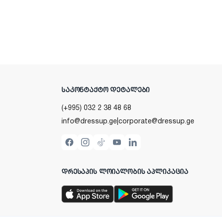
ᲡᲐᲙᲝᲜᲢᲐᲥᲢᲝ ᲓᲔᲢᲐᲚᲔᲑᲘ
(+995) 032 2 38 48 68
info@dressup.ge
|
corporate@dressup.ge
ᲓᲠᲔᲡᲐᲞᲘᲡ ᲚᲝᲘᲐᲚᲝᲑᲘᲡ ᲐᲞᲚᲘᲙᲐᲪᲘᲐ