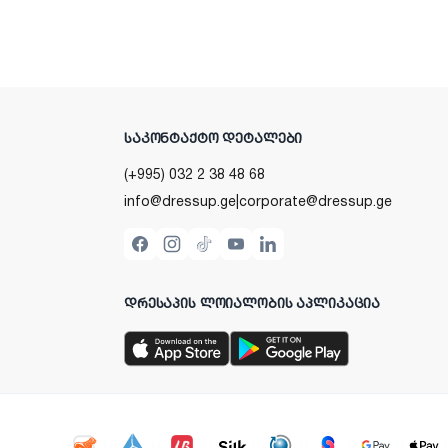
ᲡᲐᲙᲝᲜᲢᲐᲥᲢᲝ ᲓᲔᲢᲐᲚᲔᲑᲘ
(+995) 032 2 38 48 68
info@dressup.ge
|
corporate@dressup.ge
ᲓᲠᲔᲡᲐᲞᲘᲡ ᲚᲝᲘᲐᲚᲝᲑᲘᲡ ᲐᲞᲚᲘᲙᲐᲪᲘᲐ