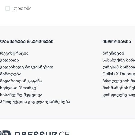
ლითონი
ᲓᲐᲮᲛᲐᲠᲔᲑᲐ & ᲡᲔᲠᲕᲘᲡᲔᲑᲘ
ᲘᲜᲤᲝᲠᲛᲐᲪᲘᲐ
რეგისტრაცია
ბრენდები
გადახდა
სასაჩუქრე ბარ
გადაიხადე მოგვიანებით
დრესაპ ბარათ
მიწოდება
Collab X Dressu
მაღაზიიდან გატანა
პროდუქციის მ
სერვისი 'მოირგე'
მოხმარების წე
სასაჩუქრე შეფუთვა
კონფიდენცია
პროდუქციის გაცვლა-დაბრუნება