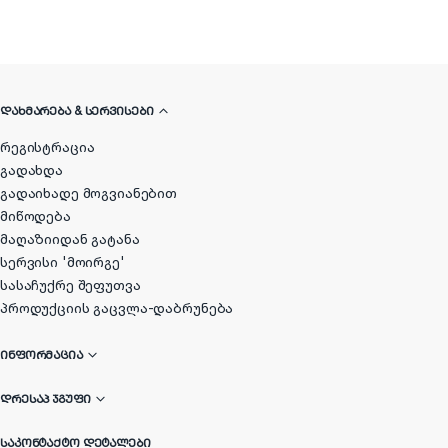
ᲓᲐᲮᲛᲐᲠᲔᲑᲐ & ᲡᲔᲠᲕᲘᲡᲔᲑᲘ
რეგისტრაცია
გადახდა
გადაიხადე მოგვიანებით
მიწოდება
მაღაზიიდან გატანა
სერვისი 'მოირგე'
სასაჩუქრე შეფუთვა
პროდუქციის გაცვლა-დაბრუნება
ᲘᲜᲤᲝᲠᲛᲐᲪᲘᲐ
ᲓᲠᲔᲡᲐᲞ ᲯᲒᲣᲤᲘ
ᲡᲐᲙᲝᲜᲢᲐᲥᲢᲝ ᲓᲔᲢᲐᲚᲔᲑᲘ