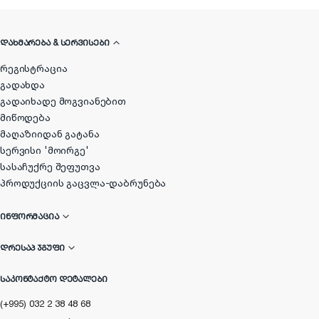
ᲓᲐᲮᲛᲐᲠᲔᲑᲐ & ᲡᲔᲠᲕᲘᲡᲔᲑᲘ
რეგისტრაცია
გადახდა
გადაიხადე მოგვიანებით
მიწოდება
მაღაზიიდან გატანა
სერვისი 'მოირგე'
სასაჩუქრე შეფუთვა
პროდუქციის გაცვლა-დაბრუნება
ᲘᲜᲤᲝᲠᲛᲐᲪᲘᲐ
ᲓᲠᲔᲡᲐᲞ ᲯᲒᲣᲤᲘ
ᲡᲐᲙᲝᲜᲢᲐᲥᲢᲝ ᲓᲔᲢᲐᲚᲔᲑᲘ
(+995) 032 2 38 48 68