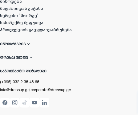
მიწოდება
მაღაზიიდან გატანა
სერვისი 'მოირგე'
სასაჩუქრე შეფუთვა
პროდუქციის გაცვლა-დაბრუნება
ᲘᲜᲤᲝᲠᲛᲐᲪᲘᲐ
ᲓᲠᲔᲡᲐᲞ ᲯᲒᲣᲤᲘ
ᲡᲐᲙᲝᲜᲢᲐᲥᲢᲝ ᲓᲔᲢᲐᲚᲔᲑᲘ
(+995) 032 2 38 48 68
info@dressup.ge
|
corporate@dressup.ge
ᲓᲠᲔᲡᲐᲞᲘᲡ ᲚᲝᲘᲐᲚᲝᲑᲘᲡ ᲐᲞᲚᲘᲙᲐᲪᲘᲐ