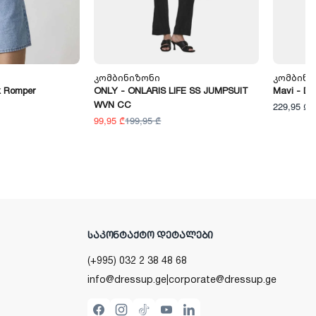
Კომბინიზონი
Კომბინი
k Romper
ONLY - ONLARIS LIFE SS JUMPSUIT
Mavi - DO
WVN CC
229,95 ₾
99,95 ₾
199,95 ₾
ᲡᲐᲙᲝᲜᲢᲐᲥᲢᲝ ᲓᲔᲢᲐᲚᲔᲑᲘ
(+995) 032 2 38 48 68
info@dressup.ge
|
corporate@dressup.ge