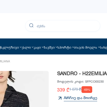
ქსკლუზივი
ქალი
კაცი
ბავშვი
სპორტი
თავის მოვლა
სახ
MILIANA
SANDRO - H22EMILI
მოდელის კოდი:
SFPCO00230
339 ₾
1 079 ₾
-69%
Aiრჩიე და მოირგე