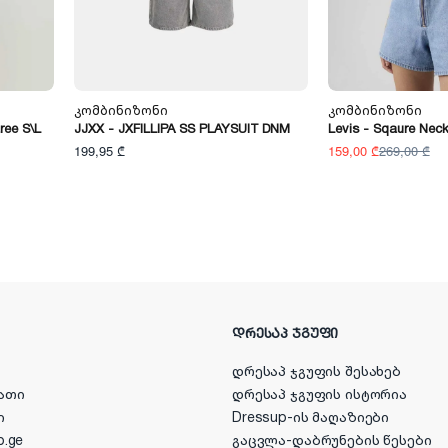
Კომბინიზონი
Კომბინიზონი
ree S\l
JJXX - JXFILLIPA SS PLAYSUIT DNM
Levis - Sqaure Nec
199,95 ₾
159,00 ₾
269,00 ₾
ᲓᲠᲔᲡᲐᲞ ᲯᲒᲣᲤᲘ
დრესაპ ჯგუფის შესახებ
ათი
დრესაპ ჯგუფის ისტორია
ი
Dressup-ის მაღაზიები
p.ge
გაცვლა-დაბრუნების წესები