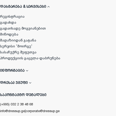
ᲓᲐᲮᲛᲐᲠᲔᲑᲐ & ᲡᲔᲠᲕᲘᲡᲔᲑᲘ
რეგისტრაცია
გადახდა
გადაიხადე მოგვიანებით
მიწოდება
მაღაზიიდან გატანა
სერვისი 'მოირგე'
სასაჩუქრე შეფუთვა
პროდუქციის გაცვლა-დაბრუნება
ᲘᲜᲤᲝᲠᲛᲐᲪᲘᲐ
ᲓᲠᲔᲡᲐᲞ ᲯᲒᲣᲤᲘ
ᲡᲐᲙᲝᲜᲢᲐᲥᲢᲝ ᲓᲔᲢᲐᲚᲔᲑᲘ
(+995) 032 2 38 48 68
info@dressup.ge
|
corporate@dressup.ge