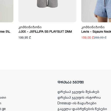
Კომბინიზონი
Კომბინიზონი
ree S\l
JJXX - JXFILLIPA SS PLAYSUIT DNM
Levis - Sqaure Nec
199,95 ₾
159,00 ₾
269,00 ₾
ᲓᲠᲔᲡᲐᲞ ᲯᲒᲣᲤᲘ
დრესაპ ჯგუფის შესახებ
ათი
დრესაპ ჯგუფის ისტორია
ი
Dressup-ის მაღაზიები
p.ge
გაცვლა-დაბრუნების წესები