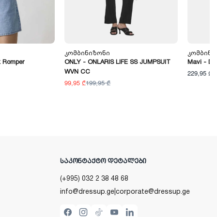
Კომბინიზონი
Კომბინი
k Romper
ONLY - ONLARIS LIFE SS JUMPSUIT
Mavi - DO
WVN CC
229,95 ₾
99,95 ₾
199,95 ₾
ᲡᲐᲙᲝᲜᲢᲐᲥᲢᲝ ᲓᲔᲢᲐᲚᲔᲑᲘ
(+995) 032 2 38 48 68
info@dressup.ge
|
corporate@dressup.ge