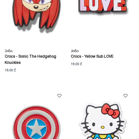
Პინი
Პინი
Crocs - Sonic The Hedgehog
Crocs - Yellow Sub LOVE
Knuckles
19,00 ₾
19,00 ₾