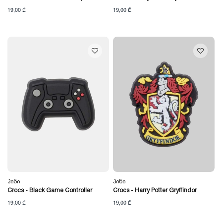
19,00 ₾
19,00 ₾
Პინი
Პინი
Crocs - Black Game Controller
Crocs - Harry Potter Gryffindor
19,00 ₾
19,00 ₾