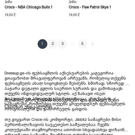
Პინი
Პინი
Crocs - NBA Chicago Bulls 1
Crocs - Paw Patrol Skye 1
19,00 ₾
19,00 ₾
1
2
3
…
5
Dressup.ge-ის ფეხსაცმლის აქსესუარების კატეგორია 
გთავაზობთ მრავალფეროვან არჩევანს, რომელიც თქვენს 
ფეხსაცმელს ახალ სიცოცხლეს შესძენს. ხშირად, სწორედ 
პატარა დეტალი ცვლის საერთო სურათს და გამოხატავს 
თქვენს ინდივიდუალურ სტილს. აქ ნახავთ ისეთ 
პოპულარულ პროდუქტებს, როგორიცაა კროქსების 
შეიძინე კროქსების სამაგრები და გახადე შენი 
სამაგრები, რომლებიც თქვენს ყოველდღიურ ფეხსაცმელს 
Crocs-ი უნიკალური
ორიგინალურს და გამორჩეულს გახდის.
თუ გიყვართ Crocs-ის კომფორტი, Jibbitz სამაგრები მისი 
პერსონალიზაციის საუკეთესო საშუალებაა. ჩვენს 
კოლექციაში თავმოყრილია ათობით სხვადასხვა დიზაინის 
ორიგინალი სამაგრი. შეარჩიეთ თქვენი საყვარელი 