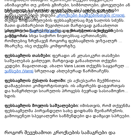
ანიმაციური თუ კინოს გმირები, სიმბოლოები, ცხოველები ან 
უბრალოდ, სახალისო ფიგურები. ეს პატარა დეტალები 
სხვადასხვა ტიპის ფეხსაცმლის აქსესუარები 
განსაკუთრებით უხდება
 კროქსები ბავშვებისთვის (Crocs)
, 
dressup.ge-ზე
თუმცა ზრდასრულების ფეხსაცმელსაც მეტ ხალისს სძენს. 
მათი დახმარებით შეგიძლიათ მარტივად განაახლოთ 
საყვარელი 
ქალის ჩუსტები
 და მოარგოთ ის თქვენს 
კროქსის სამაგრების გარდა, ფეხსაცმლის აქსესუარების 
განწყობას.
კატეგორია სხვა საჭირო ნივთებსაც აერთიანებს, 
რომლებიც ზრუნავენ როგორც ფეხსაცმლის ვიზუალურ 
მხარეზე, ისე თქვენს კომფორტზე.
ფეხსაცმლის თასმები:
 ფერადი ან კლასიკური თასმები 
საშუალებას გაძლევთ, მარტივად განაახლოთ თქვენი 
კედები. მაგალითად, ახალი Vans Laces თქვენს საყვარელ 
ვანსები (Vans)
 სრულიად ახლებურად წარმოაჩენს.
ფეხსაცმლის ქუსლის ბალიში:
 ეს აქსესუარი შექმნილია 
დამატებითი კომფორტისთვის. ის ამცირებს დატვირთვას 
და ხანგრძლივი სიარულის პროცესს ბევრად სასიამოვნოს 
ხდის.
ფეხსაცმლის მოვლის საშუალებები:
 იმისთვის, რომ თქვენმა 
ფეხსაცმელმა პირვანდელი სახე დიდხანს შეინარჩუნოს, 
გამოიყენეთ სპეციალური საწმენდები და დამცავი სპრეები.
როგორ შევუხამოთ კროქსების სამაგრები და 