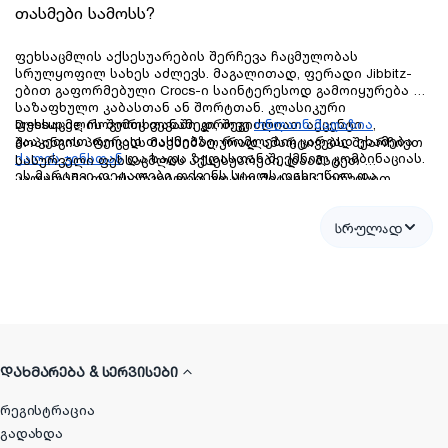
თასმები სამოსს?
ფეხსაცმლის აქსესუარების შერჩევა ჩაცმულობას 
სრულყოფილ სახეს აძლევს. მაგალითად, ფერადი Jibbitz-
ებით გაფორმებული Crocs-ი საინტერესოდ გამოიყურება 
საზაფხულო კაბასთან ან შორტთან. კლასიკური 
ფეხსაცმლის შემთხვევაში კი, შეგიძლიათ აქცენტი 
Dressup.ge, როგორც თანამედროვე
ონლაინ მაღაზია
, 
გააკეთოთ ფერად თასმებზე, რომლებიც კარგად ეხამება 
შოპინგის პროცესს მაქსიმალურად ამარტივებს. შეარჩიეთ 
ქალის ჯინსთან
 და სადა ზედასთან შექმნილ კომბინაციას. 
სასურველი ფეხსაცმლის აქსესუარები, დაამატეთ 
ეს მარტივი დეტალები თქვენს სტილს დახვეწილ და 
კალათაში და ისარგებლეთ უფასო მიტანის სერვისით 
დასამახსოვრებელ იერს სძენს.
მთელი საქართველოს მასშტაბით. განაახლეთ თქვენი 
ფეხსაცმელი და გამოხატეთ საკუთარი თავი ჩვენთან 
სრულად
ერთად.
ᲓᲐᲮᲛᲐᲠᲔᲑᲐ & ᲡᲔᲠᲕᲘᲡᲔᲑᲘ
რეგისტრაცია
გადახდა