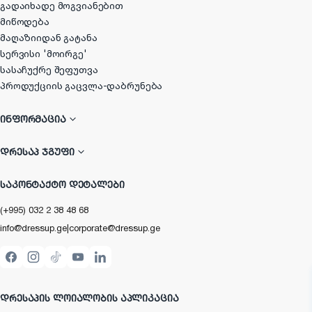
გადაიხადე მოგვიანებით
მიწოდება
მაღაზიიდან გატანა
სერვისი 'მოირგე'
სასაჩუქრე შეფუთვა
პროდუქციის გაცვლა-დაბრუნება
ᲘᲜᲤᲝᲠᲛᲐᲪᲘᲐ
ᲓᲠᲔᲡᲐᲞ ᲯᲒᲣᲤᲘ
ᲡᲐᲙᲝᲜᲢᲐᲥᲢᲝ ᲓᲔᲢᲐᲚᲔᲑᲘ
(+995) 032 2 38 48 68
info@dressup.ge
|
corporate@dressup.ge
ᲓᲠᲔᲡᲐᲞᲘᲡ ᲚᲝᲘᲐᲚᲝᲑᲘᲡ ᲐᲞᲚᲘᲙᲐᲪᲘᲐ