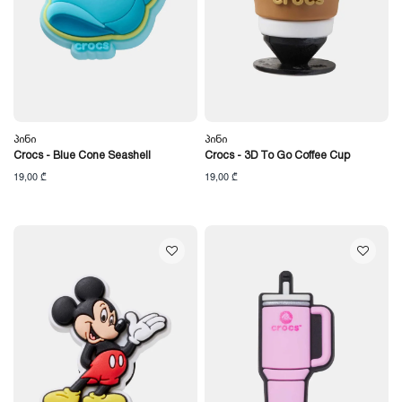
Პინი
Პინი
Crocs - Blue Cone Seashell
Crocs - 3D To Go Coffee Cup
19,00 ₾
19,00 ₾