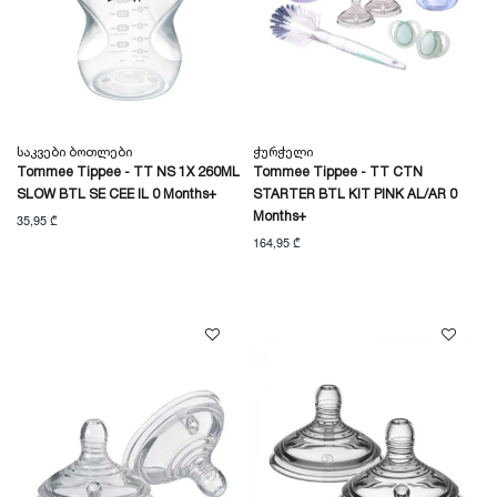
Საკვები Ბოთლები
Ჭურჭელი
Tommee Tippee - TT NS 1X 260ML
Tommee Tippee - TT CTN
SLOW BTL SE CEE IL 0 Months+
STARTER BTL KIT PINK AL/AR 0
Months+
35,95 ₾
164,95 ₾