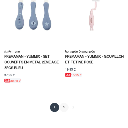
Ჭურჭელი
Საკვები Ბოთლები
PREMAMAN - YUMMIX - SET
PREMAMAN - YUMMIX - GOUPILLON
COUVERTS EN METAL 2EME AGE
ET TETINE ROSE
3PCS BLEU
19,95 ₾
37,95 ₾
15,95 ₾
30,35 ₾
1
2