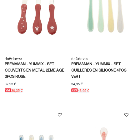
Ჭურჭელი
Ჭურჭელი
PREMAMAN - YUMMIX - SET
PREMAMAN - YUMMIX - SET
COUVERTS EN METAL 2EME AGE
CUILLERES EN SILICONE 4PCS
3PCS ROSE
VERT
37,95 ₾
54,95 ₾
30,35 ₾
43,95 ₾