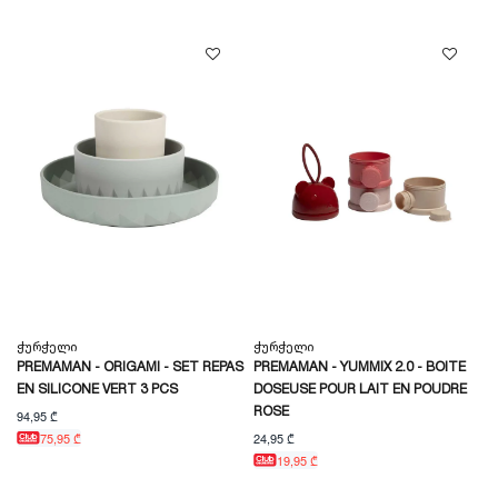
Ჭურჭელი
Ჭურჭელი
PREMAMAN - ORIGAMI - SET REPAS
PREMAMAN - YUMMIX 2.0 - BOITE
EN SILICONE VERT 3 PCS
DOSEUSE POUR LAIT EN POUDRE
ROSE
94,95 ₾
24,95 ₾
75,95 ₾
19,95 ₾