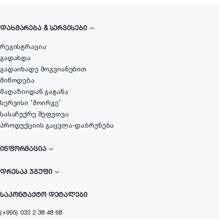
ᲓᲐᲮᲛᲐᲠᲔᲑᲐ & ᲡᲔᲠᲕᲘᲡᲔᲑᲘ
რეგისტრაცია
გადახდა
გადაიხადე მოგვიანებით
მიწოდება
მაღაზიიდან გატანა
სერვისი 'მოირგე'
სასაჩუქრე შეფუთვა
პროდუქციის გაცვლა-დაბრუნება
ᲘᲜᲤᲝᲠᲛᲐᲪᲘᲐ
ᲓᲠᲔᲡᲐᲞ ᲯᲒᲣᲤᲘ
ᲡᲐᲙᲝᲜᲢᲐᲥᲢᲝ ᲓᲔᲢᲐᲚᲔᲑᲘ
(+995) 032 2 38 48 68