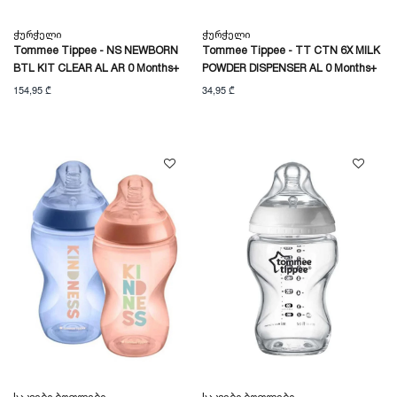
Ჭურჭელი
Ჭურჭელი
Tommee Tippee - NS NEWBORN
Tommee Tippee - TT CTN 6X MILK
BTL KIT CLEAR AL AR 0 Months+
POWDER DISPENSER AL 0 Months+
154,95 ₾
34,95 ₾