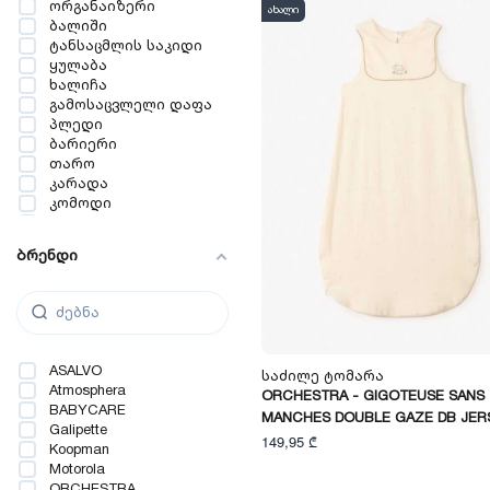
ორგანაიზერი
ახალი
ბალიში
ტანსაცმლის საკიდი
ყულაბა
ხალიჩა
გამოსაცვლელი დაფა
პლედი
ბარიერი
თარო
კარადა
კომოდი
მაგიდა
სავარძელი
ბრენდი
სანათი
საწოლი
საწოლ-მანეჟი
სკამი
მატრასი & მატრასის
აქსესუარები
ASALVO
Საძილე Ტომარა
მოსეს კალათა
Atmosphera
ORCHESTRA - GIGOTEUSE SANS
მწერებისგან დამცავი
BABYCARE
ბადე
MANCHES DOUBLE GAZE DB JER
Galipette
საბავშვო საწოლის
149,95 ₾
დამცავი
Koopman
საკიდები
Motorola
საწოლის ფარდა
ORCHESTRA