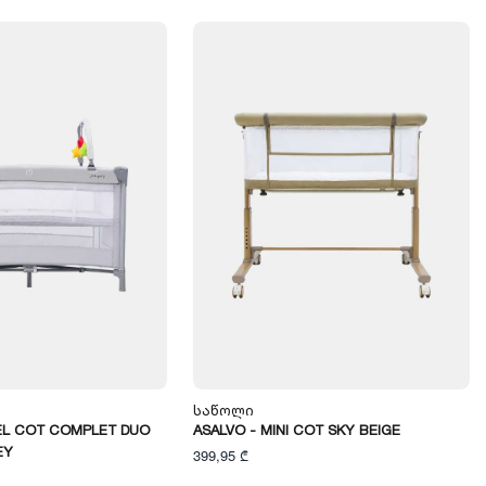
Საწოლი
EL COT COMPLET DUO
ASALVO - MINI COT SKY BEIGE
EY
399,95 ₾