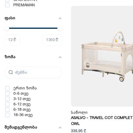
შტამპი & მელანი
PREMAMAN
ბალიშის წნული
დასაკიდი დეკორაცია
ფასი
თიხა ანაბეჭდისთვის
კალათა
მუსიკალური
პროექტორი
12
₾
1350
₾
მუსიკალური ყუთი
სათავსოები
სურათის ჩარჩო
ტექსტილი და
ზომა
თეთრეული
ფარდა
ჩარჩო & თიხის
ანაბეჭდი
ჭაღი
ხის დეკორაცია
ერთი ზომა
აბაზანის პონჩო
0-6 თვე
ბალიში & საბანი
3-12 თვე
ბალიშის პირი
6-12 თვე
ბალიშის პირი &
6-18 თვე
ზეწარი
Საწოლი
18-36 თვე
ზეწარი
ASALVO - TRAVEL COT COMPLET
მუსლინის ქსოვილი
OWL
შემადგენლობა
საბანი
339,95 ₾
საბნის პირი &