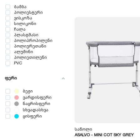
ბალიშის პირი
ბამბა
საძილე კონვერტი
პოლიესტერი
საძილე ტომარა
ვისკოზა
წნული
სილიკონი
სიმაღლის საზომი
ჩალა
დაფა
პლასტმასი
პოლიპროპილენი
პოლიურეთანი
ალუმინი
პოლიეთილენი
PVC
ABS
ხე
ფერი
MDF
ფოლადი
ხავერდი
ბეჟი
დოლომიტი
ვარდისფერი
მელამინი
ნაცრისფერი
ბოჭკო
სხვადასხვა
მუყაო
ცისფერი
ფიჭვი
DSP
Საწოლი
AF
ASALVO - MINI COT SKY GREY
მეთილ ვინილი