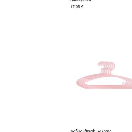
პოლიესტერი/EVA ქაფი
17,95 ₾
მეტალი/პოლიესტერი/
ბამბა
Ტანსაცმლის Საკიდი