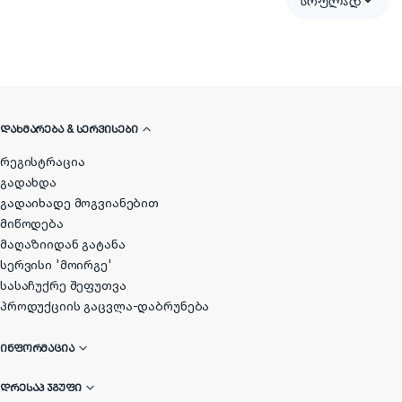
სრულად
მოდელი უბრალოდ დასატესტად გამოიწერო. შეკვეთას
ურიერი თბილისის მასშტაბით ადგილზე მოგიტანს, შემდეგ
კი 20 წუთს დაგელოდება, სანამ შენ ყველა მოდელს
მოირგებ და ნახავ, რომელია საუკეთესო. საბოლოოდ,
აანაზღაურებ მხოლოდ იმ სალაშქრო ფეხსაცმლის
საფასურს, რომელსაც დაიტოვებ, დანარჩენს კი კურიერი
უკან წაიღებს.
ᲓᲐᲮᲛᲐᲠᲔᲑᲐ & ᲡᲔᲠᲕᲘᲡᲔᲑᲘ
რეგისტრაცია
გადახდა
გადაიხადე მოგვიანებით
მიწოდება
მაღაზიიდან გატანა
სერვისი 'მოირგე'
სასაჩუქრე შეფუთვა
პროდუქციის გაცვლა-დაბრუნება
ᲘᲜᲤᲝᲠᲛᲐᲪᲘᲐ
ᲓᲠᲔᲡᲐᲞ ᲯᲒᲣᲤᲘ