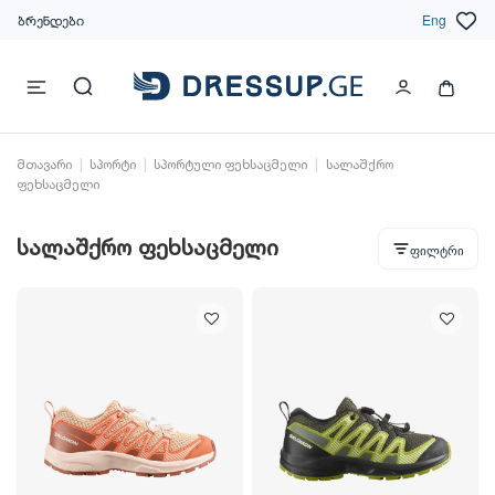
ბრენდები
Eng
მთავარი
სპორტი
სპორტული ფეხსაცმელი
სალაშქრო
ფეხსაცმელი
სალაშქრო ფეხსაცმელი
ფილტრი