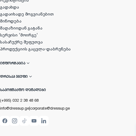
რეგისტრაცია
გადახდა
გადაიხადე მოგვიანებით
მიწოდება
მაღაზიიდან გატანა
სერვისი 'მოირგე'
სასაჩუქრე შეფუთვა
პროდუქციის გაცვლა-დაბრუნება
ᲘᲜᲤᲝᲠᲛᲐᲪᲘᲐ
ᲓᲠᲔᲡᲐᲞ ᲯᲒᲣᲤᲘ
ᲡᲐᲙᲝᲜᲢᲐᲥᲢᲝ ᲓᲔᲢᲐᲚᲔᲑᲘ
(+995) 032 2 38 48 68
info@dressup.ge
|
corporate@dressup.ge