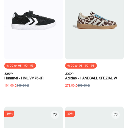
00
Დ.
08
:
50
:
52
00
Დ.
08
:
50
:
52
Კედი
Კედი
Hummel - HML VM78 JR.
Adidas - HANDBALL SPEZIAL W
104,00 ₾
149,00 ₾
279,00 ₾
399,00 ₾
-30%
-30%