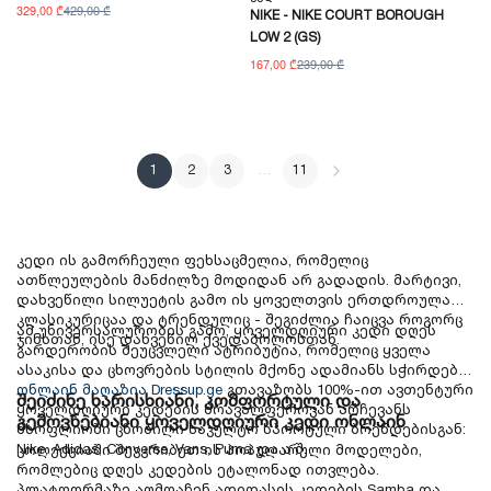
329,00 ₾
429,00 ₾
NIKE - NIKE COURT BOROUGH
LOW 2 (GS)
167,00 ₾
239,00 ₾
1
2
3
…
11
კედი ის გამორჩეული ფეხსაცმელია, რომელიც
ათწლეულების მანძილზე მოდიდან არ გადადის. მარტივი,
დახვეწილი სილუეტის გამო ის ყოველთვის ერთდროულად
კლასიკურიცაა და ტრენდულიც - შეგიძლია ჩაიცვა როგორც
ამ უნივერსალურობის გამო, ყოველდღიური კედი დღეს
ჯინსთან, ისე დახვეწილ ქვედაბოლოსთან.
გარდერობის შეუცვლელი ატრიბუტია, რომელიც ყველა
ასაკისა და ცხოვრების სტილის მქონე ადამიანს სჭირდება.
ონლაინ მაღაზია Dressup.ge
გთავაზობს 100%-ით ავთენტური
შეიძინე ხარისხიანი, კომფორტული და
ყოველდღიური კედების მრავალფეროვან არჩევანს
გემოვნებიანი ყოველდღიური კედი ონლაინ
მსოფლიოში ცნობილი საკულტო სპორტული ბრენდებისგან:
Nike, Adidas, Converse, Vans, Puma და ა.შ.
კოლექციაში შევკრიბეთ ის პოპულარული მოდელები,
რომლებიც დღეს კედების ეტალონად ითვლება.
პლატფორმაზე აღმოაჩენ
ადიდასის კედების
Samba და