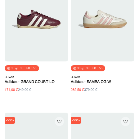
00
Დ.
08
:
50
:
52
00
Დ.
08
:
50
:
52
Კედი
Კედი
Adidas - GRAND COURT LO
Adidas - SAMBA OG W
174,00 ₾
249,00 ₾
265,50 ₾
379,00 ₾
-30%
-30%