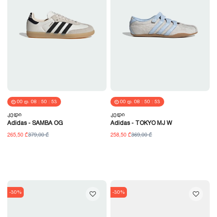
00
Დ.
08
:
50
:
52
00
Დ.
08
:
50
:
52
Კედი
Კედი
Adidas - SAMBA OG
Adidas - TOKYO MJ W
265,50 ₾
379,00 ₾
258,50 ₾
369,00 ₾
-30%
-30%