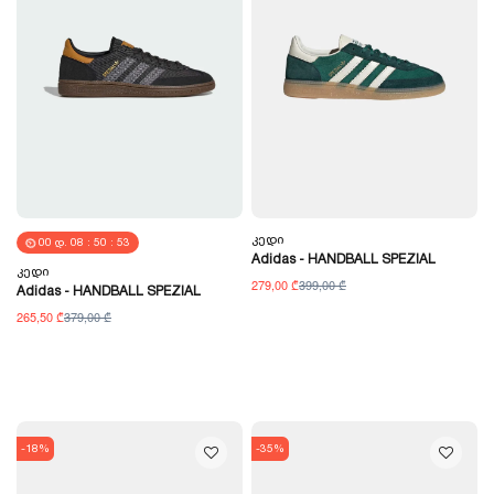
Კედი
00
Დ.
08
:
50
:
52
Adidas - HANDBALL SPEZIAL
Კედი
279,00 ₾
399,00 ₾
Adidas - HANDBALL SPEZIAL
265,50 ₾
379,00 ₾
-18%
-35%