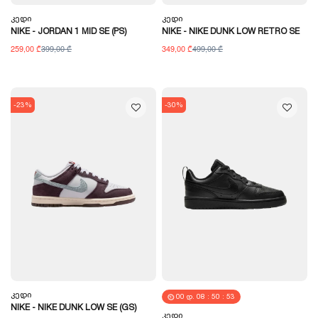
Კედი
Კედი
NIKE - JORDAN 1 MID SE (PS)
NIKE - NIKE DUNK LOW RETRO SE
259,00 ₾
399,00 ₾
349,00 ₾
499,00 ₾
-23%
-30%
Კედი
00
Დ.
08
:
50
:
52
NIKE - NIKE DUNK LOW SE (GS)
Კედი