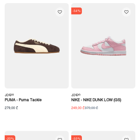
-34%
Კედი
Კედი
PUMA - Puma Tackle
NIKE - NIKE DUNK LOW (GS)
279,00 ₾
249,00 ₾
379,00 ₾
-20%
-35%