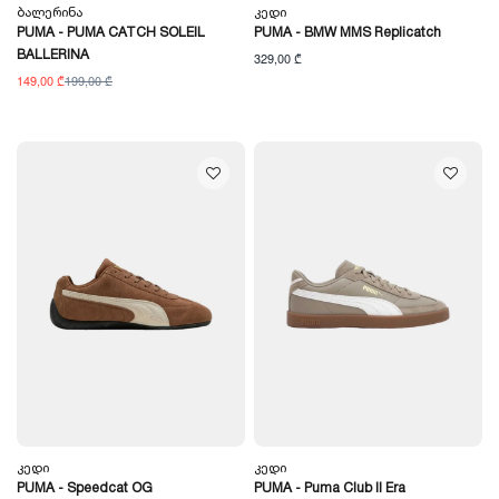
Ბალერინა
Კედი
PUMA - PUMA CATCH SOLEIL
PUMA - BMW MMS Replicatch
BALLERINA
329,00 ₾
149,00 ₾
199,00 ₾
Კედი
Კედი
PUMA - Speedcat OG
PUMA - Puma Club II Era