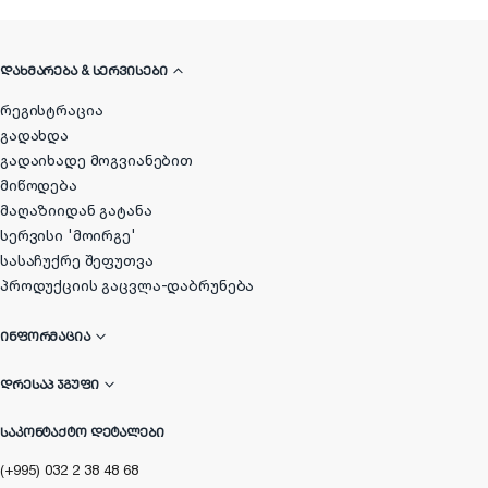
ᲓᲐᲮᲛᲐᲠᲔᲑᲐ & ᲡᲔᲠᲕᲘᲡᲔᲑᲘ
რეგისტრაცია
გადახდა
გადაიხადე მოგვიანებით
მიწოდება
მაღაზიიდან გატანა
სერვისი 'მოირგე'
სასაჩუქრე შეფუთვა
პროდუქციის გაცვლა-დაბრუნება
ᲘᲜᲤᲝᲠᲛᲐᲪᲘᲐ
ᲓᲠᲔᲡᲐᲞ ᲯᲒᲣᲤᲘ
ᲡᲐᲙᲝᲜᲢᲐᲥᲢᲝ ᲓᲔᲢᲐᲚᲔᲑᲘ
(+995) 032 2 38 48 68