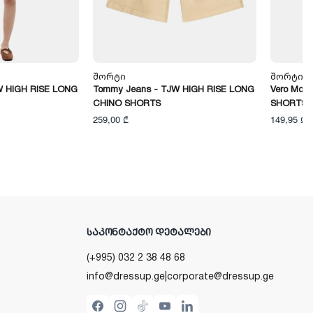
Შორტი
Შორტი
W HIGH RISE LONG
Tommy Jeans - TJW HIGH RISE LONG
Vero Mod
CHINO SHORTS
SHORTS
259,00 ₾
149,95 ₾
ᲡᲐᲙᲝᲜᲢᲐᲥᲢᲝ ᲓᲔᲢᲐᲚᲔᲑᲘ
(+995) 032 2 38 48 68
info@dressup.ge
|
corporate@dressup.ge