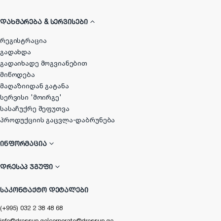
ᲓᲐᲮᲛᲐᲠᲔᲑᲐ & ᲡᲔᲠᲕᲘᲡᲔᲑᲘ
რეგისტრაცია
გადახდა
გადაიხადე მოგვიანებით
მიწოდება
მაღაზიიდან გატანა
სერვისი 'მოირგე'
სასაჩუქრე შეფუთვა
პროდუქციის გაცვლა-დაბრუნება
ᲘᲜᲤᲝᲠᲛᲐᲪᲘᲐ
ᲓᲠᲔᲡᲐᲞ ᲯᲒᲣᲤᲘ
ᲡᲐᲙᲝᲜᲢᲐᲥᲢᲝ ᲓᲔᲢᲐᲚᲔᲑᲘ
(+995) 032 2 38 48 68
info@dressup.ge
|
corporate@dressup.ge