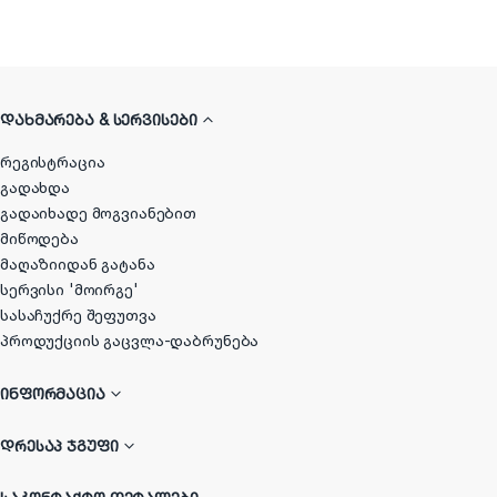
ᲓᲐᲮᲛᲐᲠᲔᲑᲐ & ᲡᲔᲠᲕᲘᲡᲔᲑᲘ
რეგისტრაცია
გადახდა
გადაიხადე მოგვიანებით
მიწოდება
მაღაზიიდან გატანა
სერვისი 'მოირგე'
სასაჩუქრე შეფუთვა
პროდუქციის გაცვლა-დაბრუნება
ᲘᲜᲤᲝᲠᲛᲐᲪᲘᲐ
ᲓᲠᲔᲡᲐᲞ ᲯᲒᲣᲤᲘ