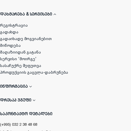
ᲓᲐᲮᲛᲐᲠᲔᲑᲐ & ᲡᲔᲠᲕᲘᲡᲔᲑᲘ
რეგისტრაცია
გადახდა
გადაიხადე მოგვიანებით
მიწოდება
მაღაზიიდან გატანა
სერვისი 'მოირგე'
სასაჩუქრე შეფუთვა
პროდუქციის გაცვლა-დაბრუნება
ᲘᲜᲤᲝᲠᲛᲐᲪᲘᲐ
ᲓᲠᲔᲡᲐᲞ ᲯᲒᲣᲤᲘ
ᲡᲐᲙᲝᲜᲢᲐᲥᲢᲝ ᲓᲔᲢᲐᲚᲔᲑᲘ
(+995) 032 2 38 48 68