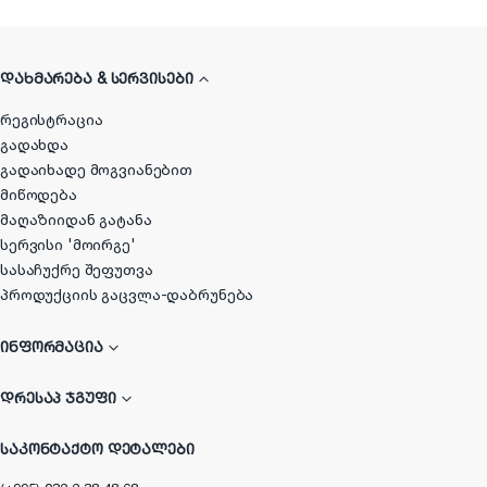
ᲓᲐᲮᲛᲐᲠᲔᲑᲐ & ᲡᲔᲠᲕᲘᲡᲔᲑᲘ
რეგისტრაცია
გადახდა
გადაიხადე მოგვიანებით
მიწოდება
მაღაზიიდან გატანა
სერვისი 'მოირგე'
სასაჩუქრე შეფუთვა
პროდუქციის გაცვლა-დაბრუნება
ᲘᲜᲤᲝᲠᲛᲐᲪᲘᲐ
ᲓᲠᲔᲡᲐᲞ ᲯᲒᲣᲤᲘ
ᲡᲐᲙᲝᲜᲢᲐᲥᲢᲝ ᲓᲔᲢᲐᲚᲔᲑᲘ