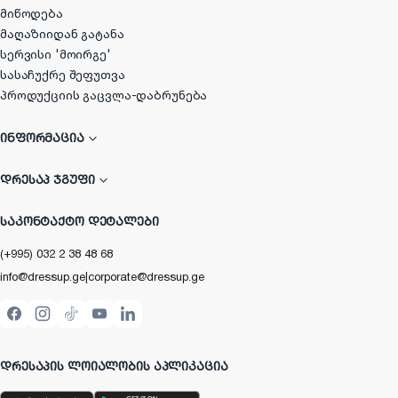
მიწოდება
მაღაზიიდან გატანა
სერვისი 'მოირგე'
სასაჩუქრე შეფუთვა
პროდუქციის გაცვლა-დაბრუნება
ᲘᲜᲤᲝᲠᲛᲐᲪᲘᲐ
ᲓᲠᲔᲡᲐᲞ ᲯᲒᲣᲤᲘ
ᲡᲐᲙᲝᲜᲢᲐᲥᲢᲝ ᲓᲔᲢᲐᲚᲔᲑᲘ
(+995) 032 2 38 48 68
info@dressup.ge
|
corporate@dressup.ge
ᲓᲠᲔᲡᲐᲞᲘᲡ ᲚᲝᲘᲐᲚᲝᲑᲘᲡ ᲐᲞᲚᲘᲙᲐᲪᲘᲐ