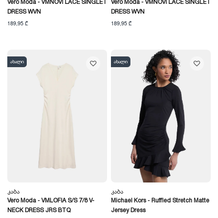
Vero Moda - VMNOVI LACE SINGLET
Vero Moda - VMNOVI LACE SINGLET
DRESS WVN
DRESS WVN
189,95 ₾
189,95 ₾
ახალი
ახალი
Კაბა
Კაბა
Vero Moda - VMLOFIA S/S 7/8 V-
Michael Kors - Ruffled Stretch Matte
NECK DRESS JRS BTQ
Jersey Dress