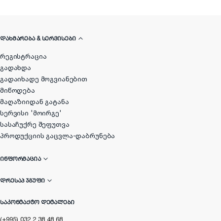
ᲓᲐᲮᲛᲐᲠᲔᲑᲐ & ᲡᲔᲠᲕᲘᲡᲔᲑᲘ
რეგისტრაცია
გადახდა
გადაიხადე მოგვიანებით
მიწოდება
მაღაზიიდან გატანა
სერვისი 'მოირგე'
სასაჩუქრე შეფუთვა
პროდუქციის გაცვლა-დაბრუნება
ᲘᲜᲤᲝᲠᲛᲐᲪᲘᲐ
ᲓᲠᲔᲡᲐᲞ ᲯᲒᲣᲤᲘ
ᲡᲐᲙᲝᲜᲢᲐᲥᲢᲝ ᲓᲔᲢᲐᲚᲔᲑᲘ
(+995) 032 2 38 48 68