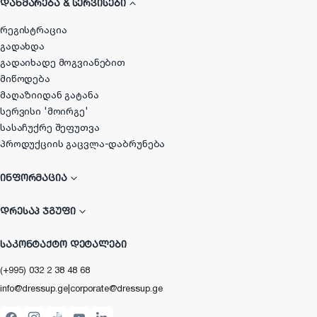
ᲓᲐᲮᲛᲐᲠᲔᲑᲐ & ᲡᲔᲠᲕᲘᲡᲔᲑᲘ
რეგისტრაცია
გადახდა
გადაიხადე მოგვიანებით
მიწოდება
მაღაზიიდან გატანა
სერვისი 'მოირგე'
სასაჩუქრე შეფუთვა
პროდუქციის გაცვლა-დაბრუნება
ᲘᲜᲤᲝᲠᲛᲐᲪᲘᲐ
ᲓᲠᲔᲡᲐᲞ ᲯᲒᲣᲤᲘ
ᲡᲐᲙᲝᲜᲢᲐᲥᲢᲝ ᲓᲔᲢᲐᲚᲔᲑᲘ
(+995) 032 2 38 48 68
info@dressup.ge
|
corporate@dressup.ge